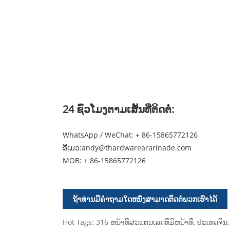
24 ຊົ່ວໂມງຕາມເສັ້ນທີ່ຕິດຕໍ່:
WhatsApp / WeChat: + 86-15865772126
ອີເມວ:
andy@thardwareararinade.com
MOB:
+ 86-15865772126
ຖ້າທ່ານມີຄໍາຖາມໃດຫນຶ່ງສາມາດຕິດຕໍ່ພວກເຮົາໄດ້
Hot Tags: 316 ຫນ້າທີ່ສະແຕນເລດທີ່ມີຫນ້າທີ່, ປະເທດຈີນ