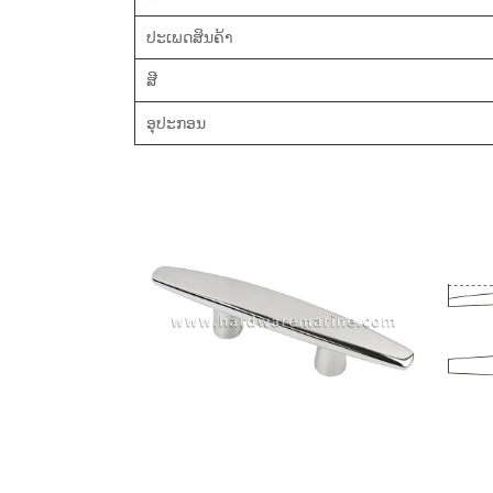
ປະເພດສິນຄ້າ
ສີ
ອຸປະກອນ