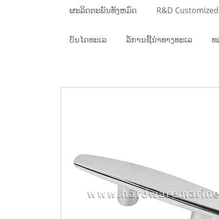
ຜະລິດຕະພັນທັງຫມົດ
R&D Customized
ບັນໄດທະເລ
ລໍ້ການຊີ້ນໍາທາງທະເລ
ທ