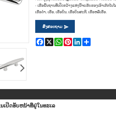
- ເຮືອພື້ນຖານທີ່ເປີດກວ້າງແຫ່ງນີ້ຈະຮັບຮອງເອົາເຕັກໂນໂລ
ເຮືອດໍາ, ເຮືອ, ເຮືອບິນ, ເຮືອບິນສະກີ, ເຮືອຫລືເຮືອ.
ສົ່ງສອບຖາມ
Facebook
X
WhatsApp
Pinterest
LinkedIn
Share
ເປີດຮັບຫນ້າທີ່ຢູ່ໃນທະເລ