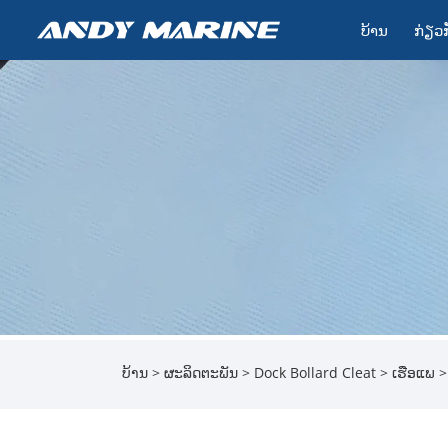
ບ້ານ
ກ່ຽວ​
ບ້ານ
>
ຜະລິດຕະພັນ
>
Dock Bollard Cleat
>
ເຮືອແພ
>