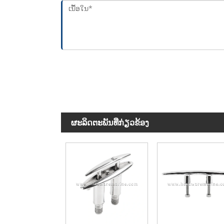
ຜະ​ລິດ​ຕະ​ພັນ​ທີ່​ກ່ຽວ​ຂ້ອງ