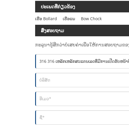
ປະເພດທີ່ກ່ຽວຂ້ອງ
ເຮືອ Bollard
ເຮືອແພ
Bow Chock
ສົ່ງສອບຖາມ
ກະລຸນາຮູ້ສຶກວ່າບໍ່ເສຍຄ່າເພື່ອໃຫ້ການສອບຖາມຂອ