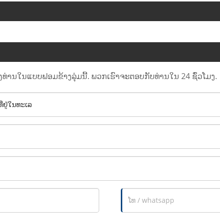
ງທ່ານໃນແບບຟອມຂ້າງລຸ່ມນີ້. ພວກເຮົາຈະຕອບກັບທ່ານໃນ 24 ຊົ່ວໂມງ.