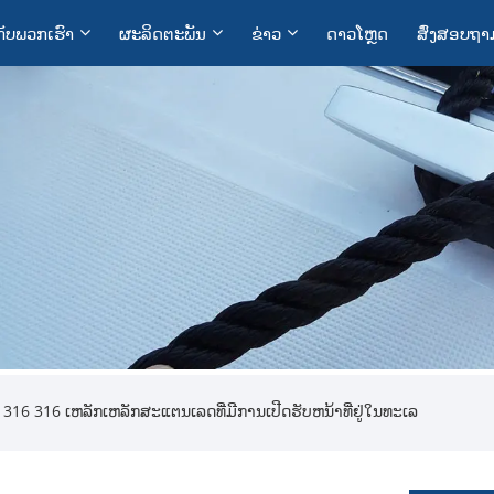
ກັບ​ພວກ​ເຮົາ
ຜະລິດຕະພັນ
ຂ່າວ
ດາວໂຫຼດ
ສົ່ງສອບຖາ
 316 316 ເຫລັກເຫລັກສະແຕນເລດທີ່ມີການເປີດຮັບຫນ້າທີ່ຢູ່ໃນທະເລ