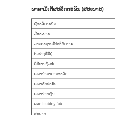
ພາລາມິເຕີຜະລິດຕະພັນ (ສະເພາະ)
ຊື່ຜະລິດຕະພັນ
ມີສະເພາະ
ມາດຕະຖານທີ່ປະຕິບັດຕາມ
ຕົວຢ່າງທີ່ມີຢູ່
ວິທີການຫຸ້ມຫໍ່
ເວລານໍາພາການຜະລິດ
ເວລາຮັບປະກັນ
ເວລາຈ່າຍເງິນ
ພອດ loubing fob
ສະພາບ