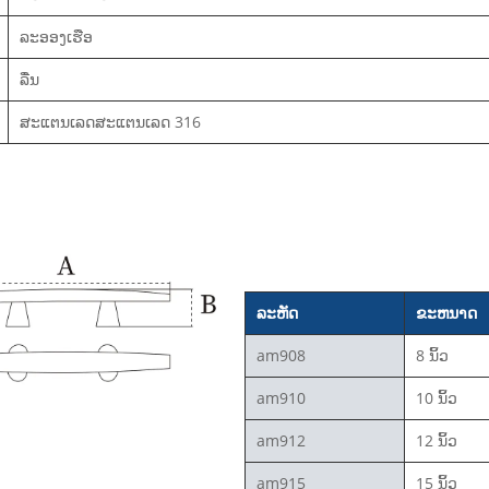
ລະອອງເຮືອ
ລື່ນ
ສະແຕນເລດສະແຕນເລດ 316
ລະຫັດ
ຂະຫນາດ
am908
8 ນິ້ວ
am910
10 ນິ້ວ
am912
12 ນິ້ວ
am915
15 ນິ້ວ