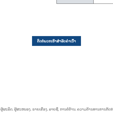
ຕິດຕໍ່ພວກເຮົາສໍາລັບຄໍາເວົ້າ
, ຜູ້ຜະລິດ, ຜູ້ສະຫນອງ, ຂາຍເຄື່ອງ, ລາຍຊື່, ການຕໍ່ຕ້ານ, ຄວາມຕ້ານທານການກັດກ