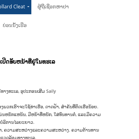
llard Cleat
ຜູ້ຖືເຊືອກຫາປາ
ບ່ອນນັ່ງເຮືອ
ີດຮັບຫນ້າທີ່ຢູ່ໃນທະເລ
ຣ໌ທາງທະເລ, ອຸປະກອນເສີມ Saily
ອງພວກເຮົາຈະໃຊ້ທ່າເຮືອ, ດາດຟ້າ, ສໍາຄັນທີ່ຕິດເຮືອນ້ອຍ.
ັກແຫນ້ນ, ມີຫນ້າທີ່ຫນັກ, ໃສ່ທົນທານຕໍ່, ແລະມີຄວາມ
ນບໍລິການໄລຍະຍາວ.
ແມ່ນຍໍາ, ຄວາມສະຫວ່າງແລະຄວາມສະຫວ່າງ. ຄວາມຕ້ານທານ
ບແວດລ້ອມທາງທະເລ.