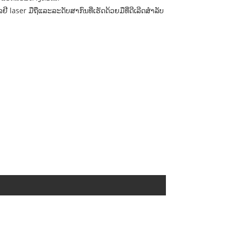
ຢີ laser ມືຖືແລະລະດັບສາກົນທີ່ເຮັດດ້ວຍມືທີ່ດີເລີດສໍາລັບ