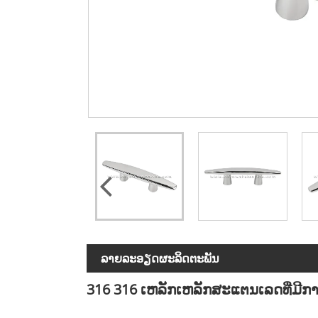
ລາຍ​ລະ​ອຽດ​ຜະ​ລິດ​ຕະ​ພັນ
316 316 ເຫລັກເຫລັກສະແຕນເລດທີ່ມີການ