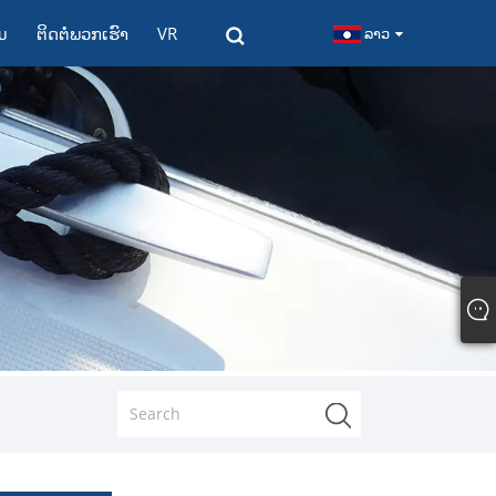
ມ
ຕິດ​ຕໍ່​ພວກ​ເຮົາ
VR
ລາວ