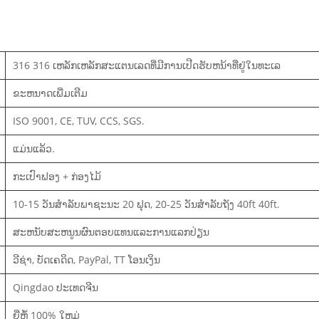
316 316 ເຫລັກເຫລັກສະແຕນເລດທີ່ມີການເປີດຮັບຫນ້າທີ່ຢູ່ໃນທະເລ
ຂະຫນາດເພີ່ມເຕີມ
ISO 9001, CE, TUV, CCS, SGS.
ແມ່ນແລ້ວ.
ກະເປົາຟອງ + ກ່ອງໄມ້
10-15 ວັນສໍາລັບພາຊະນະ 20 ຟຸດ, 20-25 ວັນສໍາລັບຖັງ 40ft 40ft.
ສະຫນັບສະຫນູນຜົນຕອບແທນແລະການແລກປ່ຽນ
ວີຊ່າ, ບັດເຄດິດ, PayPal, TT ໂອນເງິນ
Qingdao ປະເທດຈີນ
ຍີ່ຫໍ້ 100% ໃຫມ່