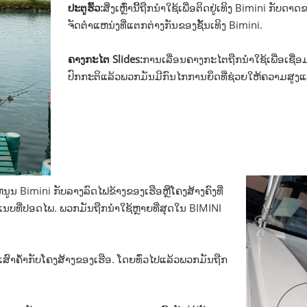
ປະຕູຮົ້ວ:
ສິ່ງເຫຼົ່ານີ້ຖືກນໍາໃຊ້ເພື່ອຕິດຢູ່ເທິງ Bimini ກັ
ຈັດຕໍາແຫນ່ງທີ່ແຕກຕ່າງກັນຂອງຊັ້ນເທິງ Bimini.
ຄາງກະໄຕ Slides:
ການເລື່ອນຄາງກະໄຕຖືກນໍາໃຊ້ເພື່ອເຊື່
ປົກກະຕິແລ້ວພວກມັນມີກົນໄກການຍຶດທີ່ຊ່ວຍໃຫ້ຄວາມສູງແ
ນູນ Bimini ກັບລາງລົດໄຟຂ້າງຂອງເຮືອຫຼືໂຄງສ້າງຄົງທີ່
ນບທີ່ປອດໄພ. ພວກມັນຖືກນໍາໃຊ້ຫຼາຍທີ່ສຸດໃນ BIMINI
ເສົາຄ້ຳກັບໂຄງສ້າງຂອງເຮືອ. ໂດຍທົ່ວໄປແລ້ວພວກມັນຖືກ