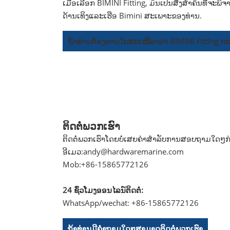
ເມື່ອເລືອກ BIMINI Fitting, ມັນເປັນສິ່ງສໍາຄັນທີ່ຈ
ດ້ານເທິງແລະເຮືອ Bimini ສະເພາະຂອງທ່ານ.
ຖ້າທ່ານຕ້ອງການໃບສະເໜີລາຄາ BIMINI Fitting ກະລຸ
ຕິດ​ຕໍ່​ພວກ​ເຮົາ
ຕິດຕໍ່ພວກເຮົາໂດຍບໍ່ເສຍຄ່າສໍາລັບການສອບຖາມໃດໆກ່ຽ
ອີເມວ:
andy@hardwaremarine.com
Mob:
+86-15865772126
24 ຊົ່ວ​ໂມງ​ອອນ​ໄລ​ນ​໌​ຕິດ​ຕໍ່​:
WhatsApp/wechat: +86-15865772126
ຖ້າທ່ານມີຄໍາຖາມໃດໆສາມາດຕິດຕໍ່ພວກເຮົາ