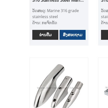
Concave Blade Deck
Top
ວັດສະດຸ: Marine 316 grade
ວັດ
Hinge
stainless steel
stai
ດ້ານ: ກະຈົກຂັດ
ດ້າ
ຄໍາຮ້ອງສະຫມັກ: ເຮືອ, Yacht,
ຄໍາຮ
ອຸປະກອນເສີມເຮືອ, ຮາດແວ
ອ່ານ​ຕື່ມ
ສົ່ງສອບຖາມ
ອຸປ
ທາງທະເລ, ອຸປະກອນເສີມເຮືອ
ທາງ
- ສະຫນອງຄວາມທົນທານທີ່
- ນີ
ໂດດເດັ່ນຕໍ່ການກັດກ່ອນແລະ
para
rust, ຮັບປະກັນການປະຕິບັດທີ່
ການ
ຍາວນານໃນສະພາບນ້ໍາເຄັມ.
sle
- ສະ​ຫນອງ​ຫນ້າ​ທີ່​ຫນ້າ​ສົນ​ໃຈ​,
- ຂັ
ເປັນ​ກະ​ຈົກ​ທີ່​ເພີ່ມ​ທະ​ວີ​ການ​ດຶງ​
ຄວາ
ດູດ​ການ​ສາຍ​ຕາ​ຂອງ​ເຮືອ​ຂອງ​
ຮາບ
ທ່ານ​ໃນ​ຂະ​ນະ​ທີ່​ຫຼຸດ​ຜ່ອນ​ຄວາມ​
- ຕົ
ຕ້ອງ​ການ​ບໍາ​ລຸງ​ຮັກ​ສາ​.
ຜະລ
- ອໍານວຍຄວາມສະດວກໃນ
ແຕນ