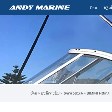
ບ້ານ
ກ່ຽວ​
ບ້ານ
>
ຜະລິດຕະພັນ
>
ຮາດແວທະເລ
> BIMINI Fitting