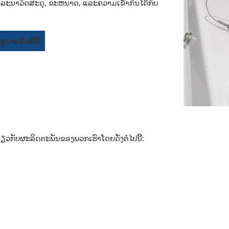
ະພິຈາລະນາວັດສະດຸ, ຂະຫນາດ, ແລະຄວາມເຂົ້າກັນໄດ້ກັບ
ນາຄລິກທີ່ນີ້
ວກັບຜະລິດຕະພັນຂອງພວກເຮົາໂດຍດັ່ງຕໍ່ໄປນີ້: