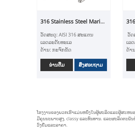
ການເຄື່ອນໄຫວທີ່ລຽບ, ບໍ່ມີ
ແລະ
friction ແລະສະຫນອງການ
- ມ
316 Stainless Steel Marine
316
ສະຫນັບສະຫນູນທີ່ເຂັ້ມແຂງສໍາ
ແລະ
Boat Handrail End Mount
90 
ລັບຮາດແວ deck.
def
ວັດສະດຸ: AISI 316 ສະແຕນ
​ ວັດສະດຸ: AISI 316 ສະແຕນ
Sta
- ຖືກອອກແບບມາເພື່ອຮັບມືກັບ
ຍາວ
ເລດລະດັບທະເລ
ເລດ
ການໂຫຼດສູງແລະທົນທານຕໍ່
- ຂະ
ດ້ານ: ກະຈົກຂັດ
ດ້າ
ຄວາມເຄັ່ງຄັດຂອງການນໍາໃຊ້
ຕົວເ
ຄໍາຮ້ອງສະຫມັກ: ເຮືອ, Yacht,
ຄໍາຮ
ທາງທະເລ, ຮັບປະກັນການດໍາ
ສົມ
ອຸປະກອນເສີມເຮືອ, ຮາດແວ
ອ່ານ​ຕື່ມ
ສົ່ງສອບຖາມ
ອຸປ
ເນີນງານທີ່ຫນ້າເຊື່ອຖື.
ຂອງ
ທາງທະເລ, ອຸປະກອນເສີມເຮືອ
ທາງ
- ເໝາະສຳລັບໃຊ້ໃນຝາອັດ
ດາດຟ້າ, ປະຕູຫ້ອງ, ແລະ
- ຜະລິດຈາກສະແຕນເລດ 316
- ເ
ພາກສ່ວນເຄື່ອນທີ່ອື່ນໆໃນເຮືອ
ລະດັບທະເລ, ທົນທານ, ທົນທານ
ທະເ
ແລະເຮືອຢອດ.
ຕໍ່ corrosion ແລະ rust
ກ່ອ
- ທົນທານໃນສະພາບແວດລ້ອມ
ແວດ
ໂຮງງານຂອງພວກເຮົາແມ່ນຫນຶ່ງໃນຜູ້ຜະລິດແລະຜູ້ສະຫນອ
ນ້ໍາເຄັມແລະງ່າຍທີ່ຈະຕິດຕັ້ງ
- ຮ
ມີຄຸນນະພາບສູງ, classy ແລະທົນທານ. ແລະຜະລິດຕະພັນຂ
ໂດຍບໍ່ມີການເຈາະຫຼືການເຊື່ອມ
ຕິດຕ
ວົງຢືມແລະລາຄາ.
ໂລຫະທີ່ຕ້ອງການ
ຈະ