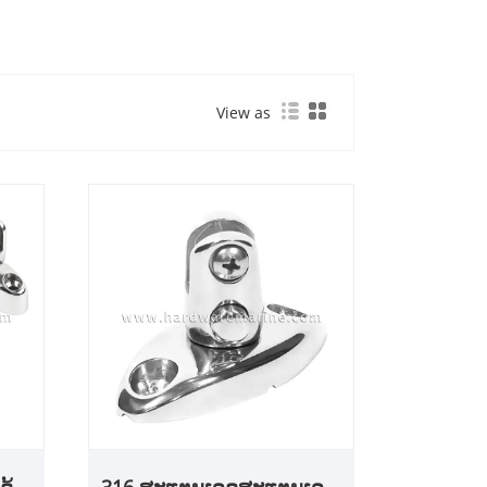
View as
ດ້
316 ສະແຕນເລດສະແຕນເລດ