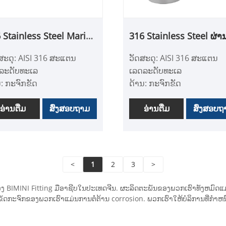
 corrosion.
yachts, ເຮືອ fiberglass, ເຮື
ີຄວາມເຂັ້ມແຂງໂຄງສ້າງສູງ
ອັດຕາເງິນເຟີ້, yachts, ແລະ
 Stainless Steel Marine
316 Stainless Steel ຜ່າ
ຄວາມແຂງ, ບໍ່ງ່າຍທີ່ຈະ
ເຮືອອື່ນໆແລະ awnings.
Degree Rectangle
ຂຸມ Marine Handrail
orm, ມີຊີວິດການບໍລິການ
ວັດສະດຸ: AISI 316 ສະແຕນ
nchion Base Mount
Stanchion
.
ລະດັບທະເລ
ເລດລະດັບທະເລ
ບວນການທີ່ເຄັ່ງຄັດເຮັດໃຫ້
ນ: ກະຈົກຂັດ
ດ້ານ: ກະຈົກຂັດ
ຊື່ອມຕໍ່ເປັນອຸປະກອນເສີມທີ່
້ອງສະຫມັກ: ເຮືອ, Yacht,
ຄໍາຮ້ອງສະຫມັກ: ເຮືອ, Yacht
ບູນແບບສໍາລັບ parasol
ະກອນເສີມເຮືອ, ຮາດແວ
ອ່ານ​ຕື່ມ
ສົ່ງສອບຖາມ
ອຸປະກອນເສີມເຮືອ, ຮາດແວ
ອ່ານ​ຕື່ມ
ສົ່ງສອບຖ
ທ່ານ.
ທະເລ, ອຸປະກອນເສີມເຮືອ
ທາງທະເລ, ອຸປະກອນເສີມເຮືອ
ຮັດດ້ວຍສະແຕນເລດຊັ້ນນໍາ
- ເຮັດດ້ວຍວັດສະດຸສະແຕນ
ລ 316, ທົນທານຕໍ່ການກັດ
ເລດ 316 ທີ່ດີເລີດ, ແລະບໍ່ງ່າຍທີ
<
1
2
3
>
ນທີ່ເຂັ້ມແຂງ, ໃນສະພາບ
ຈະເປັນ rust
ລ້ອມນ້ໍາເກືອ
- ການນໍາໃຊ້ການຂັດກະຈົກ
ງ BIMINI Fitting ມືອາຊີບໃນປະເທດຈີນ. ຜະລິດຕະພັນຂອງພວກເຮົາທັງຫມົດແ
ູຮັບແສງມາດຕະຖານ, ການ
ລະອຽດ, ມີຄວາມຖືກຕ້ອງສູງ,
ັດກະຈົກຂອງພວກເຮົາແມ່ນການຕໍ່ຕ້ານ corrosion. ພວກເຮົາໃຫ້ບໍລິການທີ່ກໍາ
ັ້ງແມ່ນແຫນ້ນແລະບໍ່ງ່າຍທີ່
ຂັດ, ຄວາມສະຫວ່າງແລະ
ພວນ
ຄວາມຮາບພຽງ