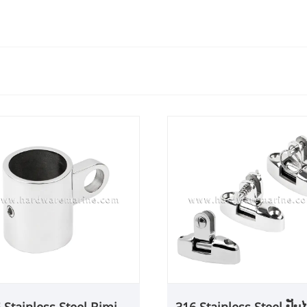
 Stainless Steel Bimini
316 Stainless Steel ປັບໄ