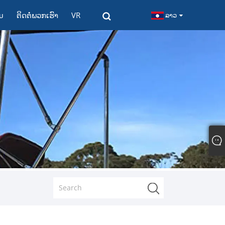
ມ
ຕິດ​ຕໍ່​ພວກ​ເຮົາ
VR
ລາວ