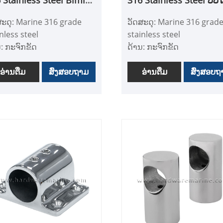
 Tube Connector
180 ອົງສາ ເຮືອ Bimini 
ສະດຸ: Marine 316 grade
ວັດສະດຸ: Marine 316 grad
Swivel Deck Hinge
nless steel
stainless steel
ນ: ກະຈົກຂັດ
ດ້ານ: ກະຈົກຂັດ
້ອງສະຫມັກ: ເຮືອ, Yacht,
ຄໍາຮ້ອງສະຫມັກ: ເຮືອ, Yacht
ະກອນເສີມເຮືອ, ຮາດແວ
ອ່ານ​ຕື່ມ
ສົ່ງສອບຖາມ
ອຸປະກອນເສີມເຮືອ, ຮາດແວ
ອ່ານ​ຕື່ມ
ສົ່ງສອບຖ
ທະເລ, ອຸປະກອນເສີມເຮືອ
ທາງທະເລ, ອຸປະກອນເສີມເຮືອ
້ແມ່ນອຸປະກອນເສີມ
- ປະຕູເລື່ອນຊັ້ນເທິງແມ່ນເຮັດ
sol ສໍາລັບການເຊື່ອມຕໍ່
ຈາກສະແຕນເລດ 316 ສະແຕ
ປົກຫຸ້ມຂອງ sliding ແລະ
ເລດ, ທົນທານຕໍ່ການກັດກ່ອນ
eve.
ແລະທົນທານຕໍ່ rust, ທົນທານ,
ດດ້ວຍການຂັດກະຈົກທີ່ມີ
ແລະທົນທານ.
ມແມ່ນຍໍາສູງສຸດ, ຄວາມ
- ເບຕົງໃສ່ຊັ້ນເບຕົງ, ໃສ່ແຜ່ນ
ພຽງແລະຄວາມສະຫວ່າງ.
ຢາງໃສ່.
ວເຊື່ອມຕໍ່ parasol ຂອງ
- ປັບໄດ້ 180 ອົງສາ, ທາງເລືອ
ິດຕະພັນແມ່ນເຮັດຈາກສະ
ທີ່ມີ pin ຖອດອອກໄດ້.
ເລດ 316, ທົນທານຕໍ່ rust
- ມັນສາມາດນໍາໃຊ້ກັບເຮືອ,