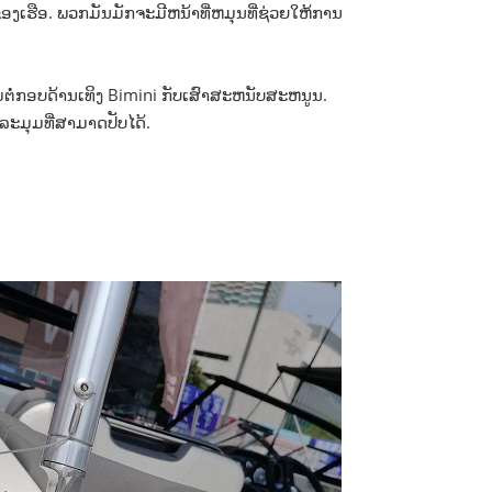
ບດາດຂອງເຮືອ. ພວກມັນມັກຈະມີຫນ້າທີ່ຫມຸນທີ່ຊ່ວຍໃຫ້ການ
ອມຕໍ່ກອບດ້ານເທິງ Bimini ກັບເສົາສະຫນັບສະຫນູນ.
ລະມຸມທີ່ສາມາດປັບໄດ້.