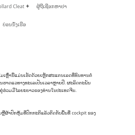
llard Cleat
ຜູ້ຖືເຊືອກຫາປາ
ບ່ອນນັ່ງເຮືອ
ມເຫຼົ່ານີ້ແມ່ນເຮັດດ້ວຍເຫຼັກສະແຕນເລດທີ່ທົນທານຕໍ່
ຮາດແວທາງທະເລເປັນເວລາຫຼາຍປີ. ຜະລິດຕະພັນ
ຄູ່ຮ່ວມມືໄລຍະຍາວຂອງທ່ານໃນປະເທດຈີນ.
້າປົກຫຸ້ມທີ່ປົກກະຕິແລ້ວຕິດກັບພື້ນທີ່ cockpit ຂອງ