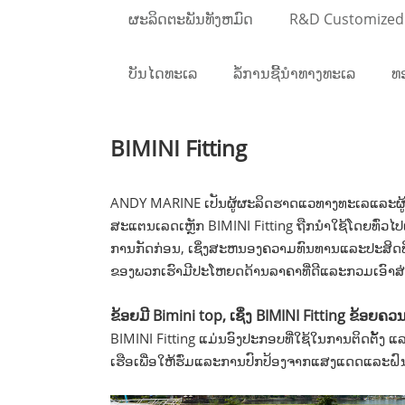
ຜະລິດຕະພັນທັງຫມົດ
R&D Customized
ບັນໄດທະເລ
ລໍ້ການຊີ້ນໍາທາງທະເລ
ທ
BIMINI Fitting
ANDY MARINE ເປັນຜູ້ຜະລິດຮາດແວທາງທະເລແລະຜູ້
ສະແຕນເລດເຫຼັກ BIMINI Fitting ຖືກນໍາໃຊ້ໂດຍທົ່ວໄປເພ
ການກັດກ່ອນ, ເຊິ່ງສະຫນອງຄວາມທົນທານແລະປະສິ
ຂອງພວກເຮົາມີປະໂຫຍດດ້ານລາຄາທີ່ດີແລະກວມເອົາສ່
ຂ້ອຍມີ Bimini top, ເຊິ່ງ BIMINI Fitting ຂ້ອຍຄວນຊ
BIMINI Fitting ແມ່ນອົງປະກອບທີ່ໃຊ້ໃນການຕິດຕັ້ງ ແລ
ເຮືອເພື່ອໃຫ້ຮົ່ມແລະການປົກປ້ອງຈາກແສງແດດແລະຝົ