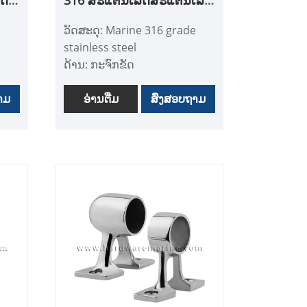
Top
360-ອົງສາ ທີ່ສາມາດຫມຸນໄດ້
e
ວັດສະດຸ: Marine 316 grade
ໄວ ເລື່ອນອອກໄດ້
stainless steel
ດ້ານ: ກະຈົກຂັດ
,
ຄໍາຮ້ອງສະຫມັກ: ເຮືອ, Yacht,
າມ
ອຸປະກອນເສີມເຮືອ, ຮາດແວ
ອ່ານ​ຕື່ມ
ສົ່ງສອບຖາມ
ທາງທະເລ, ອຸປະກອນເສີມເຮືອ
- ຜະລິດຈາກເຫງົ້າສະແຕນເລດ
ນ
316 ທີ່ມີຄວາມທົນທານສູງ,
ທົນທານຕໍ່ການກັດກ່ອນແລະ
ຄວາມງາມຍາວນານ.
- ພື້ນຜິວທີ່ຂັດເງົາສູງມີ
ລັກສະນະເປັນກະຈົກ, ຈັບຄູ່ກັບ
ເຮືອ ແລະ ເຮືອຢອດ.
ກ
- ເອົາອອກຫຼືຕິດຕັ້ງເທິງໄດ້ຢ່າງ
ງ່າຍດາຍໂດຍບໍ່ຈໍາເປັນຕ້ອງ
ຕິດຕາມ screws ແລະ pins.