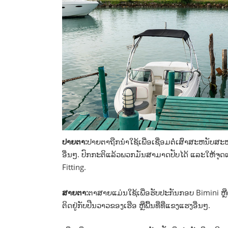
ປາຍຕາ:
ປາຍຕາຖືກນໍາໃຊ້ເພື່ອເຊື່ອມຕໍ່ເສົາສະຫນັບສະຫ
ອື່ນໆ. ປົກກະຕິແລ້ວພວກມັນສາມາດປັບໄດ້ ແລະໃຫ້ຈຸດແ
Fitting.
ສາຍຕາ:
ຕາສາຍແມ່ນໃຊ້ເພື່ອຮັບປະກັນກອບ Bimini ຫຼື
ຕິດຢູ່ກັບປືນວາວຂອງເຮືອ ຫຼືພື້ນທີ່ທີ່ແຂງແຮງອື່ນໆ.