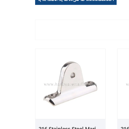
316 Stainless Steel Marine
316