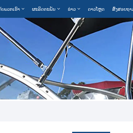
ກັບ​ພວກ​ເຮົາ
ຜະລິດຕະພັນ
ຂ່າວ
ດາວໂຫຼດ
ສົ່ງສອບຖາ