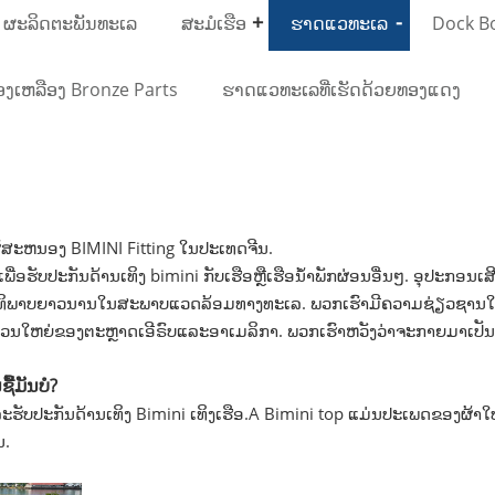
 ຜະລິດຕະພັນທະເລ
ສະມໍເຮືອ
ຮາດແວທະເລ
Dock Bo
ອງເຫລືອງ Bronze Parts
ຮາດແວທະເລທີ່ເຮັດດ້ວຍທອງແດງ
ສະຫນອງ BIMINI Fitting ໃນປະເທດຈີນ.
ື່ອຮັບປະກັນດ້ານເທິງ bimini ກັບເຮືອຫຼືເຮືອນ້ໍາພັກຜ່ອນອື່ນໆ. ອຸປະກອນເສີ
ດທິພາບຍາວນານໃນສະພາບແວດລ້ອມທາງທະເລ. ພວກເຮົາມີຄວາມຊ່ຽວຊານໃນ
ວນໃຫຍ່ຂອງຕະຫຼາດເອີຣົບແລະອາເມລິກາ. ພວກເຮົາຫວັງວ່າຈະກາຍມາເປັນ
ື້ມັນບໍ?
ະຮັບປະກັນດ້ານເທິງ Bimini ເທິງເຮືອ.A Bimini top ແມ່ນປະເພດຂອງຜ້າໃບຫຼືຜ
ນ.