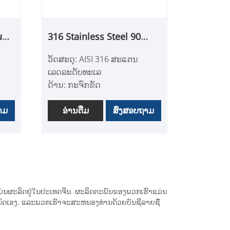
ອ
- Swivel ອະນຸຍາດໃຫ້ມີ hinge
deck ໄດ້ mounted ສຸດເກືອບ
ນ
316 Stainless Steel 90
ທຸກມຸມ.
Degree Marine Handrail
- ຄວາມຕ້ານທານແລະຄວາມ
ວັດສະດຸ: AISI 316 ສະແຕນ
Stanchion
ທົນທານໃນສະພາບແວດລ້ອມ
ເລດລະດັບທະເລ
ນ້ໍາເຄັມ.
ດ້ານ: ກະຈົກຂັດ
,
ຄໍາຮ້ອງສະຫມັກ: ເຮືອ, Yacht,
າມ
ອຸປະກອນເສີມເຮືອ, ຮາດແວ
ອ່ານ​ຕື່ມ
ສົ່ງສອບຖາມ
ທາງທະເລ, ອຸປະກອນເສີມເຮືອ
- ນຳໃຊ້ວັດສະດຸສະແຕນເລດ
່
316 ທີ່ມີຄຸນນະພາບສູງ,
ທົນທານ ແລະ ມີອາຍຸການໃຊ້
ງານຍາວນານ.
ມ່ນຜະລິດຢູ່ໃນປະເທດຈີນ. ຜະລິດຕະພັນຂອງພວກເຮົາແມ່ນ
- ຕິດຕັ້ງ ແລະ ຮັກສາງ່າຍ, ບໍ່
ຫນົດເອງ. ແລະພວກເຮົາຈະສະຫນອງທ່ານດ້ວຍບັນຊີລາຍຊື່
ຈຳເປັນຕ້ອງດັດແປງ, ຕັດ ຫຼື
ເຈາະ, ບໍ່ລົ້ມງ່າຍ