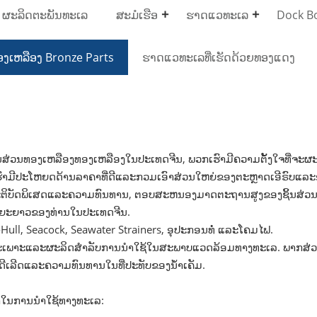
 ຜະລິດຕະພັນທະເລ
ສະມໍເຮືອ
ຮາດແວທະເລ
Dock Bo
ອງເຫລືອງ Bronze Parts
ຮາດແວທະເລທີ່ເຮັດດ້ວຍທອງແດງ
ວນທອງເຫລືອງທອງເຫລືອງໃນປະເທດຈີນ, ພວກເຮົາມີຄວາມຕັ້ງໃຈທີ່ຈະຜະລິດ
ົາມີປະໂຫຍດດ້ານລາຄາທີ່ດີແລະກວມເອົາສ່ວນໃຫຍ່ຂອງຕະຫຼາດເອີຣົບແລະ
ຕິບັດພິເສດແລະຄວາມທົນທານ, ຕອບສະຫນອງມາດຕະຖານສູງຂອງຊິ້ນສ່ວນທອ
ໄລຍະຍາວຂອງທ່ານໃນປະເທດຈີນ.
Hull, Seacock, Seawater Strainers, ອຸປະກອນທໍ່ ແລະໂຄມໄຟ.
ເພາະແລະຜະລິດສໍາລັບການນໍາໃຊ້ໃນສະພາບແວດລ້ອມທາງທະເລ. ພາກສ່ວນເຫຼົ
ີ່ດີເລີດແລະຄວາມທົນທານໃນທີ່ປະທັບຂອງນ້ໍາເຄັມ.
ໍາໃນການນໍາໃຊ້ທາງທະເລ: