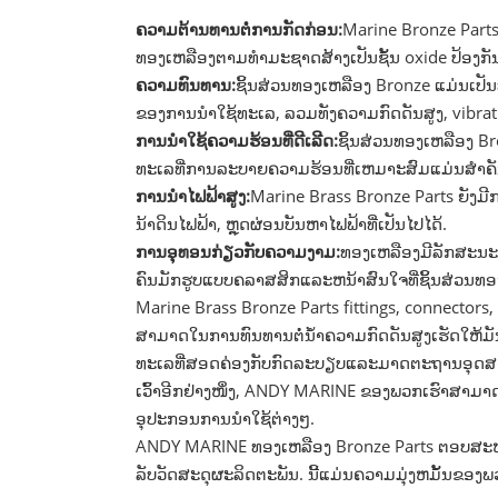
ຄວາມຕ້ານທານຕໍ່ການກັດກ່ອນ:
Marine Bronze Parts
ທອງເຫລືອງຕາມທໍາມະຊາດສ້າງເປັນຊັ້ນ oxide ປ້ອງກັນ
ຄວາມທົນທານ:
ຊິ້ນສ່ວນທອງເຫລືອງ Bronze ແມ່ນເປັນທີ
ຂອງ​ການ​ນໍາ​ໃຊ້​ທະ​ເລ​, ລວມ​ທັງ​ຄວາມ​ກົດ​ດັນ​ສູງ​, vibrat
ການ​ນໍາ​ໃຊ້​ຄວາມ​ຮ້ອນ​ທີ່​ດີ​ເລີດ​:
ຊິ້ນສ່ວນທອງເຫລືອງ B
ທະເລທີ່ການລະບາຍຄວາມຮ້ອນທີ່ເຫມາະສົມແມ່ນສໍາຄັ
ການນໍາໄຟຟ້າສູງ:
Marine Brass Bronze Parts ຍັງມີ
ນ້າດິນໄຟຟ້າ, ຫຼຸດຜ່ອນບັນຫາໄຟຟ້າທີ່ເປັນໄປໄດ້.
ການອຸທອນກ່ຽວກັບຄວາມງາມ:
ທອງເຫລືອງມີລັກສະນະ
ຄົນມັກຮູບແບບຄລາສສິກແລະຫນ້າສົນໃຈທີ່ຊິ້ນສ່ວນທອ
Marine Brass Bronze Parts fittings, connector
ສາມາດໃນການທົນທານຕໍ່ນ້ໍາຄວາມກົດດັນສູງເຮັດໃຫ້ມັນເປ
ທະເລທີ່ສອດຄ່ອງກັບກົດລະບຽບແລະມາດຕະຖານອຸດສາຫະ
ເວົ້າອີກຢ່າງໜຶ່ງ, ANDY MARINE ຂອງພວກເຮົາສາມາ
ອຸປະກອນການນຳໃຊ້ຕ່າງໆ.
ANDY MARINE ທອງເຫລືອງ Bronze Parts ຕອບສະຫນອງ
ລັບວັດສະດຸຜະລິດຕະພັນ. ນີ້ແມ່ນຄວາມມຸ່ງຫມັ້ນຂອງພ