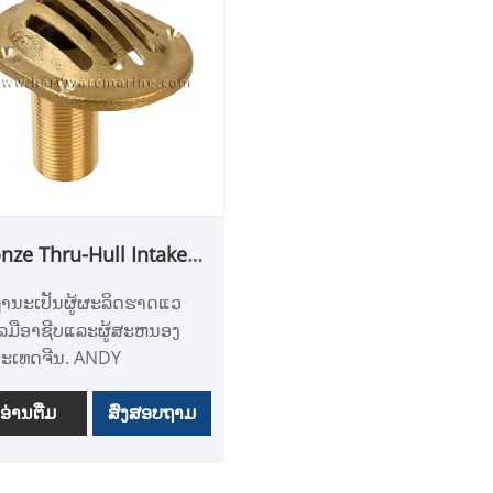
nze Thru-Hull Intake
ainers
ານະເປັນຜູ້ຜະລິດຮາດແວ
ລມືອາຊີບແລະຜູ້ສະຫນອງ
ະເທດຈີນ. ANDY
INE ພັດທະນາ Bronze
u-Hull Intake Strainers
ອ່ານ​ຕື່ມ
ສົ່ງສອບຖາມ
ວາມຊ່ຽວຊານໃນພວກມັນ
ນເວລາຫຼາຍປີ. ພວກເຮົາມີ