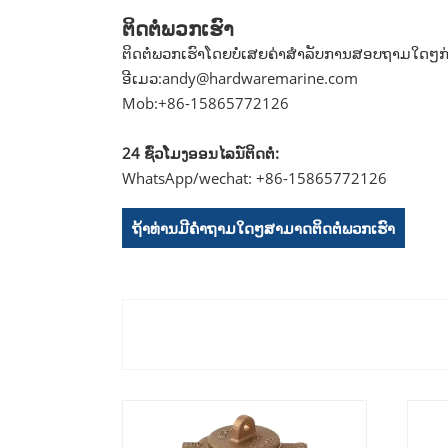
ຕິດ​ຕໍ່​ພວກ​ເຮົາ
ຕິດຕໍ່ພວກເຮົາໂດຍບໍ່ເສຍຄ່າສໍາລັບການສອບຖາມໃດໆກ່ຽ
ອີເມວ:
andy@hardwaremarine.com
Mob:
+86-15865772126
24 ຊົ່ວ​ໂມງ​ອອນ​ໄລ​ນ​໌​ຕິດ​ຕໍ່​:
WhatsApp/wechat: +86-15865772126
ຖ້າທ່ານມີຄໍາຖາມໃດໆສາມາດຕິດຕໍ່ພວກເຮົາ