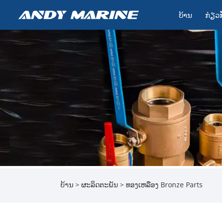
ບ້ານ
ກ່ຽວ​
ບ້ານ
>
ຜະລິດຕະພັນ
> ທອງເຫລືອງ Bronze Parts