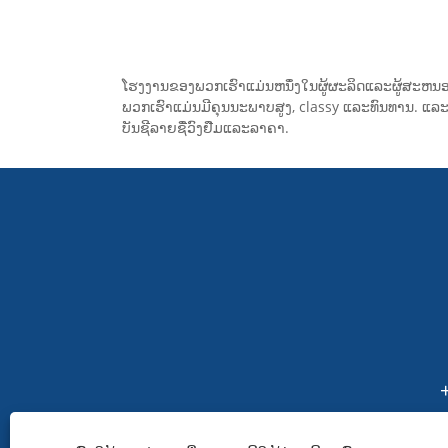
ສະເໝີໃນການຜະລິດເຄື່ອງຂັດ
ຄວາ
ນ້ຳທະເລ Bronze ທີ່ມີ
ຜະລິ
ຄຸນນະພາບສູງ ແລະອຸປະກອນ
Bron
ປະກອບ bronze.
ຄຸນ
ໂຮງງານຂອງພວກເຮົາແມ່ນຫນຶ່ງໃນຜູ້ຜະລິດແລະຜູ້ສະຫນອ
ເສີ
ພວກເຮົາແມ່ນມີຄຸນນະພາບສູງ, classy ແລະທົນທານ. ແລະ
ບັນຊີລາຍຊື່ວົງຢືມແລະລາຄາ.