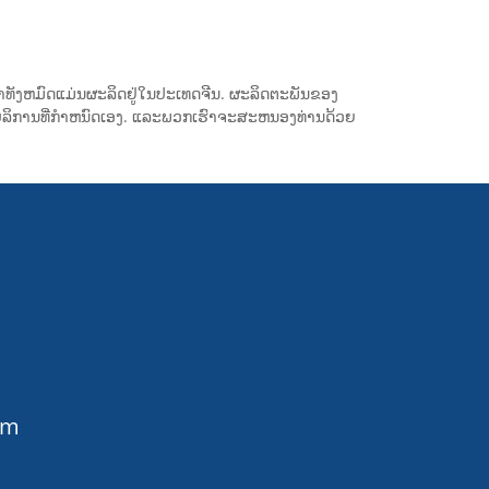
າທັງຫມົດແມ່ນຜະລິດຢູ່ໃນປະເທດຈີນ. ຜະລິດຕະພັນຂອງ
ບໍລິການທີ່ກໍາຫນົດເອງ. ແລະພວກເຮົາຈະສະຫນອງທ່ານດ້ວຍ
om