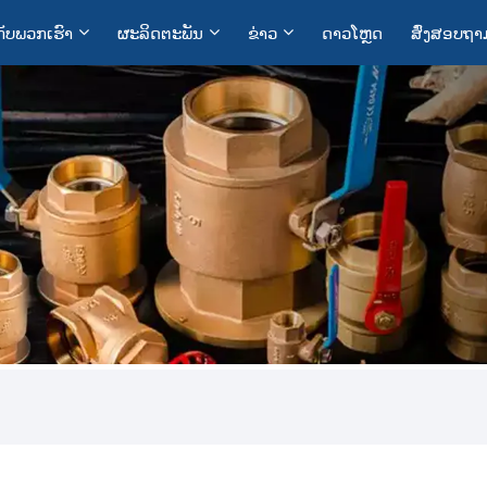
ກັບ​ພວກ​ເຮົາ
ຜະລິດຕະພັນ
ຂ່າວ
ດາວໂຫຼດ
ສົ່ງສອບຖາ