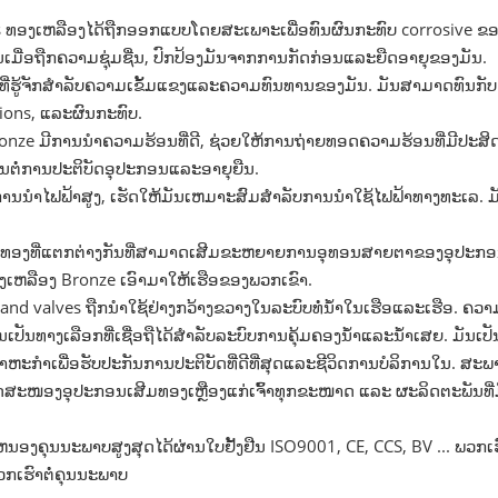
 ທອງເຫລືອງໄດ້ຖືກອອກແບບໂດຍສະເພາະເພື່ອທົນຜົນກະທົບ corrosive ຂອ
ເມື່ອຖືກຄວາມຊຸ່ມຊື່ນ, ປົກປ້ອງມັນຈາກການກັດກ່ອນແລະຍືດອາຍຸຂອງມັນ.
່ຮູ້ຈັກສໍາລັບຄວາມເຂັ້ມແຂງແລະຄວາມທົນທານຂອງມັນ. ມັນ​ສາ​ມາດ​ທົນ​ກັບ​ຄວາ
ions​, ແລະ​ຜົນ​ກະ​ທົບ​.
ronze ມີການນໍາຄວາມຮ້ອນທີ່ດີ, ຊ່ວຍໃຫ້ການຖ່າຍທອດຄວາມຮ້ອນທີ່ມີປະ
ນຕໍ່ການປະຕິບັດອຸປະກອນແລະອາຍຸຍືນ.
ການນໍາໄຟຟ້າສູງ, ເຮັດໃຫ້ມັນເຫມາະສົມສໍາລັບການນໍາໃຊ້ໄຟຟ້າທາງທະເລ. 
ທອງທີ່ແຕກຕ່າງກັນທີ່ສາມາດເສີມຂະຫຍາຍການອຸທອນສາຍຕາຂອງອຸປະກອນ
ງເຫລືອງ Bronze ເອົາມາໃຫ້ເຮືອຂອງພວກເຂົາ.
s, and valves ຖືກນໍາໃຊ້ຢ່າງກວ້າງຂວາງໃນລະບົບທໍ່ນ້ໍາໃນເຮືອແລະເຮືອ
ັນທາງເລືອກທີ່ເຊື່ອຖືໄດ້ສໍາລັບລະບົບການຄຸ້ມຄອງນ້ໍາແລະນ້ໍາເສຍ. ມັນເປັ
ກໍາເພື່ອຮັບປະກັນການປະຕິບັດທີ່ດີທີ່ສຸດແລະຊີວິດການບໍລິການໃນ. ສ
ດສະໜອງອຸປະກອນເສີມທອງເຫຼືອງແກ່ເຈົ້າທຸກຂະໜາດ ແລະ ຜະລິດຕະພັນທີ່
ຄຸນນະພາບສູງສຸດໄດ້ຜ່ານໃບຢັ້ງຢືນ ISO9001, CE, CCS, BV ... ພວກເ
ວກເຮົາຕໍ່ຄຸນນະພາບ