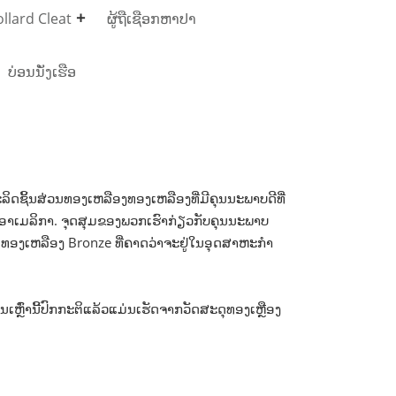
llard Cleat
ຜູ້ຖືເຊືອກຫາປາ
ບ່ອນນັ່ງເຮືອ
ຊິ້ນສ່ວນທອງເຫລືອງທອງເຫລືອງທີ່ມີຄຸນນະພາບດີທີ່
ອາເມລິກາ. ຈຸດສຸມຂອງພວກເຮົາກ່ຽວກັບຄຸນນະພາບ
ງເຫລືອງ Bronze ທີ່ຄາດວ່າຈະຢູ່ໃນອຸດສາຫະກໍາ
່ານີ້ປົກກະຕິແລ້ວແມ່ນເຮັດຈາກວັດສະດຸທອງເຫຼືອງ