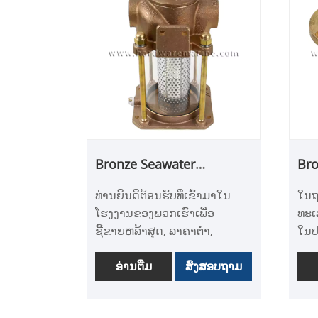
Bronze Seawater
Bro
Strainers
Str
ທ່ານຍິນດີຕ້ອນຮັບທີ່ເຂົ້າມາໃນ
ໃນຖ
ໂຮງງານຂອງພວກເຮົາເພື່ອ
ທະເ
ຊື້ຂາຍຫລ້າສຸດ, ລາຄາຕ່ໍາ,
ໃນປ
ແລະຄຸນນະພາບສູງ Bronze
MAR
Seawater Strainers, ANDY
ອ່ານ​ຕື່ມ
ສົ່ງສອບຖາມ
Thr
MARINE ຫວັງວ່າຈະຮ່ວມມືກັບ
ມີຄ
ທ່ານ. ພວກເຮົາມີຄວາມມຸ່ງໝັ້ນ
ເປັ