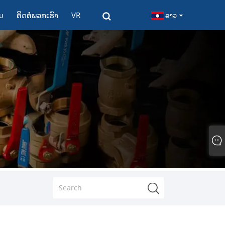
ມ
ຕິດ​ຕໍ່​ພວກ​ເຮົາ
VR
ລາວ