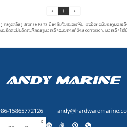
ມມຸ່ງໝັ້ນສະເໝີໃນການ
ດເຄື່ອງຂັດສາຍເຂົ້າ
<
1
>
ze Thru-Hull ທີ່ມີ
ນະພາບສູງ ແລະອຸປະກອນ
ງ ທອງເຫລືອງ Bronze Parts ມືອາຊີບໃນປະເທດຈີນ. ຜະລິດຕະພັນຂອງພວກເຮົ
ມທອງສຳລິດ.
ຜະລິດຕະພັນຂັດກະຈົກຂອງພວກເຮົາແມ່ນການຕໍ່ຕ້ານ corrosion. ພວກເຮົາໃຫ້
+86-15865772126
andy@hardwaremarine.c
X