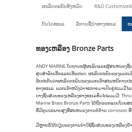
ຜະລິດຕະພັນທັງຫມົດ
R&D Customized
ບັນໄດທະເລ
ລໍ້ການຊີ້ນໍາທາງທະເລ
ທ
ທອງເຫລືອງ Bronze Parts
ANDY MARINE ໃນຖານະຜູ້ຜະລິດແລະຜູ້ສະຫນອງຊິ້ນສ່
ສຸດສໍາລັບເຮືອແລະເຮືອຢອດ. ຜະລິດຕະພັນຂອງພວກເຮ
ຮັບປະກັນວ່າຜະລິດຕະພັນຂອງພວກເຮົາສະເຫນີການປະ
ທາງທະເລ. ພວກເຮົາຫວັງວ່າຈະກາຍມາເປັນຄູ່ຮ່ວມມື
ບາງຊິ້ນສ່ວນທອງເຫລືອງທາງທະເລທົ່ວໄປລວມມີ: Thru-
Marine Brass Bronze Parts ໄດ້ຖືກອອກແບບໂດຍສະ
ທີ່ມີຄຸນນະພາບສູງທີ່ສະຫນອງການຕໍ່ຕ້ານ corrosion ທ
ມີຫຼາຍຂໍ້ໄດ້ປຽບຂອງການນໍາໃຊ້ຊິ້ນສ່ວນທອງເຫລືອງນ້