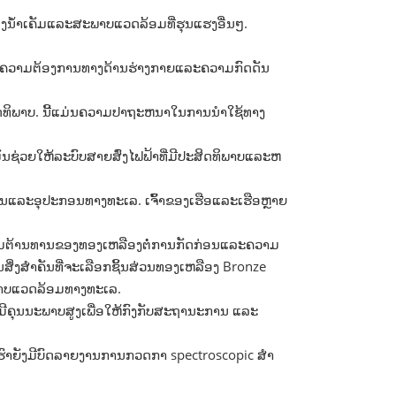
ງນ້ໍາເຄັມແລະສະພາບແວດລ້ອມທີ່ຮຸນແຮງອື່ນໆ.
ມ​ຕ້ອງ​ການ​ທາງ​ດ້ານ​ຮ່າງ​ກາຍ​ແລະ​ຄວາມ​ກົດ​ດັນ​
ສິດທິພາບ. ນີ້ແມ່ນຄວາມປາຖະຫນາໃນການນໍາໃຊ້ທາງ
ມັນຊ່ວຍໃຫ້ລະບົບສາຍສົ່ງໄຟຟ້າທີ່ມີປະສິດທິພາບແລະຫ
ແລະອຸປະກອນທາງທະເລ. ເຈົ້າຂອງເຮືອແລະເຮືອຫຼາຍ
. ຄວາມຕ້ານທານຂອງທອງເຫລືອງຕໍ່ການກັດກ່ອນແລະຄວາມ
ນສິ່ງສໍາຄັນທີ່ຈະເລືອກຊິ້ນສ່ວນທອງເຫລືອງ Bronze
ະພາບແວດລ້ອມທາງທະເລ.
ມີຄຸນນະພາບສູງເພື່ອໃຫ້ກົງກັບສະຖານະການ ແລະ
ຮົາຍັງມີບົດລາຍງານການກວດກາ spectroscopic ສໍາ