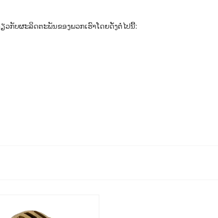
ວກັບຜະລິດຕະພັນຂອງພວກເຮົາໂດຍດັ່ງຕໍ່ໄປນີ້: