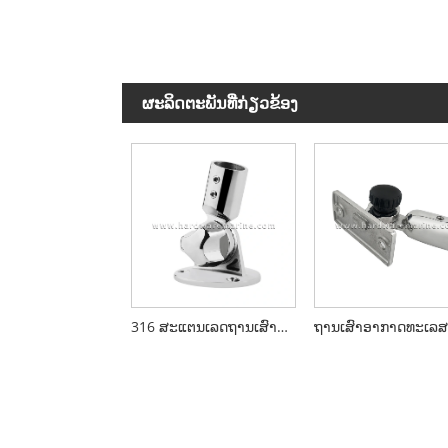
ຜະ​ລິດ​ຕະ​ພັນ​ທີ່​ກ່ຽວ​ຂ້ອງ
316 ສະແຕນເລດຖານເສົາອາກາດຮອບທະເລ