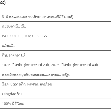
າະ)
316 ສະແຕນເລດຖານເສົາອາກາດທະເລທີ່ມີຫົວກະທູ້
ຂະໜາດເພີ່ມເຕີມ
ISO 9001, CE, TUV, CCS, SGS.
ແມ່ນແລ້ວ.
ຖົງຟອງ+ກ່ອງໄມ້
10-15 ມື້ສໍາລັບຕູ້ຄອນເທນເນີ 20ft, 20-25 ມື້ສໍາລັບຕູ້ຄອນເທນເນີ 40ft.
ສະຫນັບສະຫນູນຜົນຕອບແທນແລະການແລກປ່ຽນ
ວີຊາ, ບັດເຄຣດິດ, PayPal, ການໂອນ TT
Qingdao ຈີນ
100% ຍີ່ຫໍ້ໃຫມ່