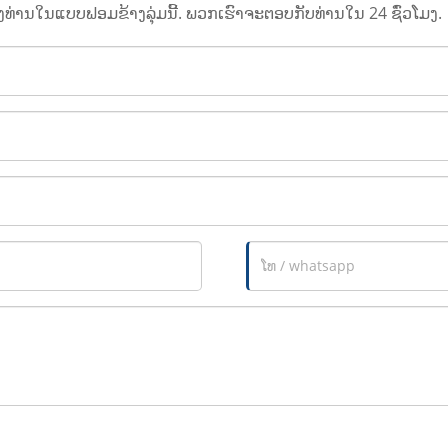
ງທ່ານໃນແບບຟອມຂ້າງລຸ່ມນີ້. ພວກເຮົາຈະຕອບກັບທ່ານໃນ 24 ຊົ່ວໂມງ.