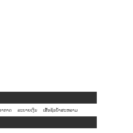
າອາກາດ
ລະບາຍເງິນ
ເສື້ອຊ້ອນ້ໍາສະຫລາມ