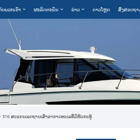
ກັບ​ພວກ​ເຮົາ
ຜະລິດຕະພັນ
ຂ່າວ
ດາວໂຫຼດ
ສົ່ງສອບຖາ
 316 ສະແຕນເລດຖານເສົາອາກາດທະເລທີ່ມີຫົວກະທູ້