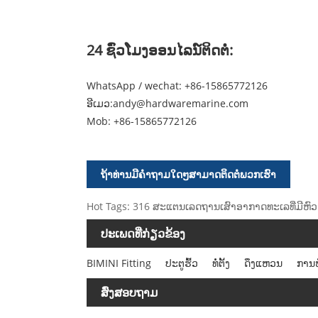
24 ຊົ່ວ​ໂມງ​ອອນ​ໄລ​ນ​໌​ຕິດ​ຕໍ່​:
WhatsApp / wechat: +86-15865772126
ອີເມວ:
andy@hardwaremarine.com
Mob:
+86-15865772126
ຖ້າທ່ານມີຄໍາຖາມໃດໆສາມາດຕິດຕໍ່ພວກເຮົາ
Hot Tags: 316 ສະແຕນເລດຖານເສົາອາກາດທະເລທີ່ມີຫົວກ
ປະເພດທີ່ກ່ຽວຂ້ອງ
BIMINI Fitting
ປະຕູຮົ້ວ
ທໍ່ຕັ້ງ
ດຶງແຫວນ
ການຫ
ສົ່ງສອບຖາມ