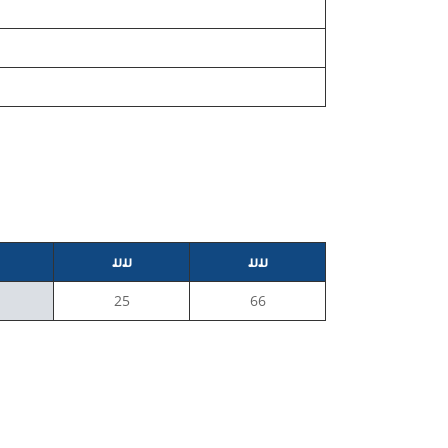
ມມ
ມມ
25
66