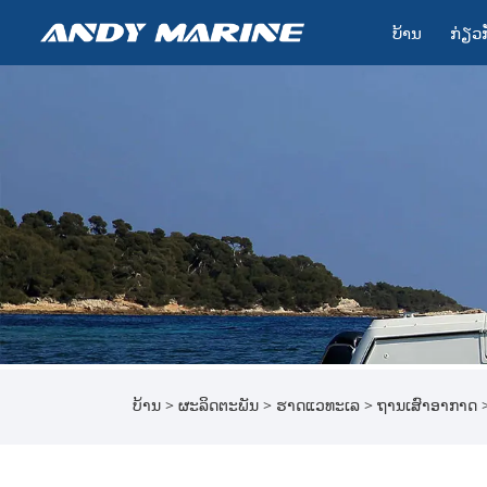
ບ້ານ
ກ່ຽວ​
ບ້ານ
>
ຜະລິດຕະພັນ
>
ຮາດແວທະເລ
>
ຖານເສົາອາກາດ
>