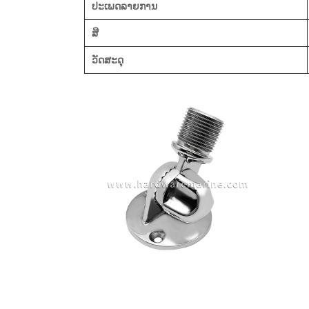
ປະເພດລາຍການ
ສີ
ວັດສະດຸ