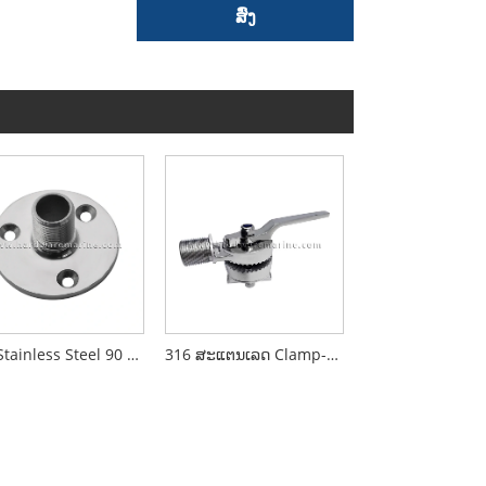
ສົ່ງ
316 Stainless Steel 90 Degree Fixed Marine Antenna Base
316 ສະແຕນເລດ Clamp-on Antenna Base