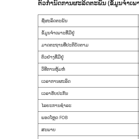
ຕົວກໍານົດການຜະລິດຕະພັນ (ຂໍ້ມູນຈໍາເພ
ຊື່ຜະລິດຕະພັນ
ຂໍ້ມູນຈໍາເພາະທີ່ມີຢູ່
ມາດຕະຖານທີ່ປະຕິບັດຕາມ
ຕົວຢ່າງທີ່ມີຢູ່
ວິທີການຫຸ້ມຫໍ່
ເວລາການຜະລິດ
ເວລາຮັບປະກັນ
ໄລຍະການຊໍາລະ
ພອດໂຫຼດ FOB
ສະພາບ