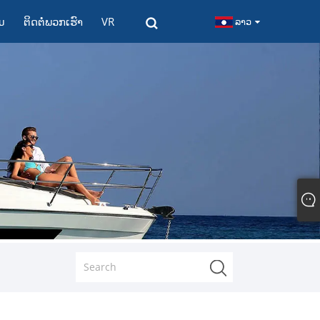
ມ
ຕິດ​ຕໍ່​ພວກ​ເຮົາ
VR
ລາວ