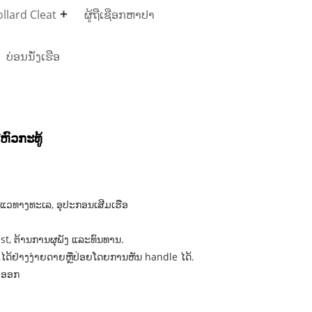
llard Cleat
ຜູ້ຖືເຊືອກຫາປາ
ບ່ອນນັ່ງເຮືອ
ົວກະທູ້
າດແວທາງທະເລ, ອຸປະກອນເສີມເຮືອ
st, ຕ້ານການຜຸພັງ ແລະທົນທານ.
ດ້ຢ່າງງ່າຍດາຍຫຼືປ່ອຍໂດຍການຫັນ handle ໄດ້.
ົາອອກ