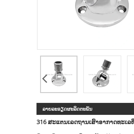
ລາຍ​ລະ​ອຽດ​ຜະ​ລິດ​ຕະ​ພັນ
316 ສະແຕນເລດຖານເສົາອາກາດທະເລທີ່ມ