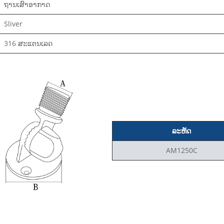
ຖານເສົາອາກາດ
Sliver
316 ສະແຕນເລດ
ລະຫັດ
AM1250C