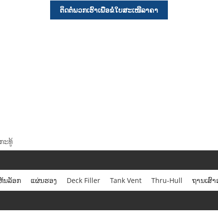
ຕິດຕໍ່ພວກເຮົາເພື່ອຂໍໃບສະເໜີລາຄາ
ະທູ້
ັນລັອກ
ແຜ່ນຮອງ
Deck Filler
Tank Vent
Thru-Hull
ຖານເສົ