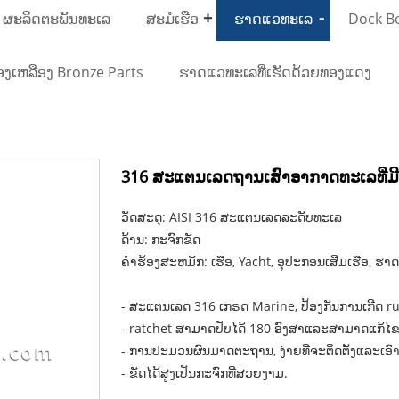
 ຜະລິດຕະພັນທະເລ
ສະມໍເຮືອ
ຮາດແວທະເລ
Dock Bo
ອງເຫລືອງ Bronze Parts
ຮາດແວທະເລທີ່ເຮັດດ້ວຍທອງແດງ
316 ສະແຕນເລດຖານເສົາອາກາດທະເລທີ່ມີຫ
ວັດສະດຸ: AISI 316 ສະແຕນເລດລະດັບທະເລ
ດ້ານ: ກະຈົກຂັດ
ຄໍາຮ້ອງສະຫມັກ: ເຮືອ, Yacht, ອຸປະກອນເສີມເຮືອ, ຮ
- ສະແຕນເລດ 316 ເກຣດ Marine, ປ້ອງກັນການເກີດ ru
- ratchet ສາມາດປັບໄດ້ 180 ອົງສາແລະສາມາດແກ້ໄຂໄ
- ການປະມວນຜົນມາດຕະຖານ, ງ່າຍທີ່ຈະຕິດຕັ້ງແລະເອ
- ຂັດໄດ້ສູງເປັນກະຈົກທີ່ສວຍງາມ.