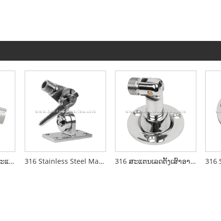
ຖານເສົາອາກາດທະເລສະແຕນເລດ 316
316 Stainless Steel Marine ຖານເສົາອາກາດທີ່ສາມາດປັບໄດ້
316 ສະແຕນເລດຕັ້ງເສົາອາກາດເຮືອທີ່ສາມາດປັບໄດ້