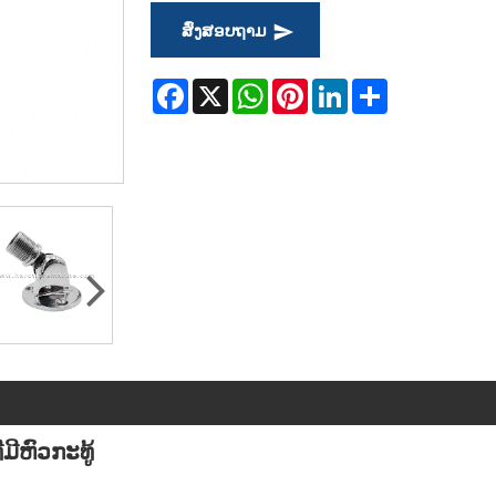
ສົ່ງສອບຖາມ
Facebook
X
WhatsApp
Pinterest
LinkedIn
Share
ີຫົວກະທູ້