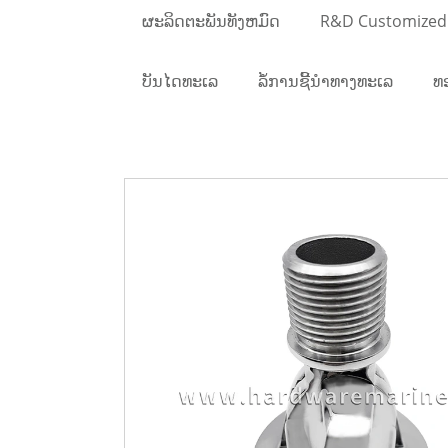
ຜະລິດຕະພັນທັງຫມົດ
R&D Customized
ບັນໄດທະເລ
ລໍ້ການຊີ້ນໍາທາງທະເລ
ທ