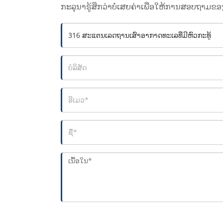
ກະລຸນາຮູ້ສຶກວ່າບໍ່ເສຍຄ່າເພື່ອໃຫ້ການສອບຖາມຂອ