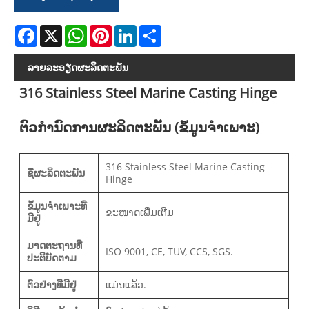
Facebook
X
WhatsApp
Pinterest
LinkedIn
Share
ລາຍ​ລະ​ອຽດ​ຜະ​ລິດ​ຕະ​ພັນ
316 Stainless Steel Marine Casting Hinge
ຕົວກໍານົດການຜະລິດຕະພັນ (ຂໍ້ມູນຈໍາເພາະ)
316 Stainless Steel Marine Casting
ຊື່ຜະລິດຕະພັນ
Hinge
ຂໍ້ມູນຈໍາເພາະທີ່
ຂະໜາດເພີ່ມເຕີມ
ມີຢູ່
ມາດຕະຖານທີ່
ISO 9001, CE, TUV, CCS, SGS.
ປະຕິບັດຕາມ
ຕົວຢ່າງທີ່ມີຢູ່
ແມ່ນແລ້ວ.