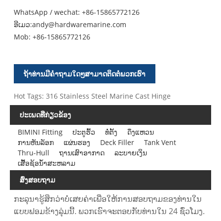
WhatsApp / wechat: +86-15865772126
ອີເມວ:
andy@hardwaremarine.com
Mob:
+86-15865772126
ຖ້າທ່ານມີຄໍາຖາມໃດໆສາມາດຕິດຕໍ່ພວກເຮົາ
Hot Tags: 316 Stainless Steel Marine Cast Hinge
ປະເພດທີ່ກ່ຽວຂ້ອງ
BIMINI Fitting
ປະຕູຮົ້ວ
ທໍ່ຕັ້ງ
ດຶງແຫວນ
ການຫັນລັອກ
ແຜ່ນຮອງ
Deck Filler
Tank Vent
Thru-Hull
ຖານເສົາອາກາດ
ລະບາຍເງິນ
ເສື້ອຊ້ອນ້ໍາສະຫລາມ
ສົ່ງສອບຖາມ
ກະລຸນາຮູ້ສຶກວ່າບໍ່ເສຍຄ່າເພື່ອໃຫ້ການສອບຖາມຂອງທ່ານໃນ
ແບບຟອມຂ້າງລຸ່ມນີ້. ພວກເຮົາຈະຕອບກັບທ່ານໃນ 24 ຊົ່ວໂມງ.