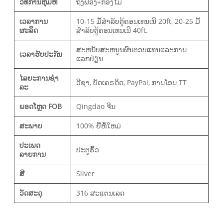
ວິທີການຫຸ້ມຫໍ່
ຖົງຟອງ+ກ່ອງໄມ້
ເວລາການ
10-15 ມື້ສໍາລັບຕູ້ຄອນເທນເນີ 20ft, 20-25 ມື້
ຜະລິດ
ສໍາລັບຕູ້ຄອນເທນເນີ 40ft.
ສະຫນັບສະຫນູນຜົນຕອບແທນແລະການ
ເວລາຮັບປະກັນ
ແລກປ່ຽນ
ໄລຍະການຊໍາ
ວີຊາ, ບັດເຄຣດິດ, PayPal, ການໂອນ TT
ລະ
ພອດໂຫຼດ FOB
Qingdao ຈີນ
ສະພາບ
100% ຍີ່ຫໍ້ໃຫມ່
ປະເພດ
ປະຕູຮົ້ວ
ລາຍການ
ສີ
Sliver
ວັດສະດຸ
316 ສະແຕນເລດ