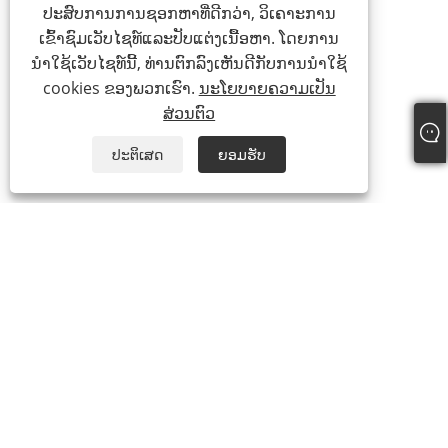
ປະສົບການການຊອກຫາທີ່ດີກວ່າ, ວິເຄາະການ
ເຂົ້າຊົມເວັບໄຊທ໌ແລະປັບແຕ່ງເນື້ອຫາ. ໂດຍການ
ນໍາໃຊ້ເວັບໄຊທ໌ນີ້, ທ່ານຕົກລົງເຫັນດີກັບການນໍາໃຊ້
cookies ຂອງພວກເຮົາ.
ນະໂຍບາຍຄວາມເປັນ
ສ່ວນຕົວ
ປະຕິເສດ
ຍອມຮັບ
+86-15865772126
andy@hardwaremarine.com