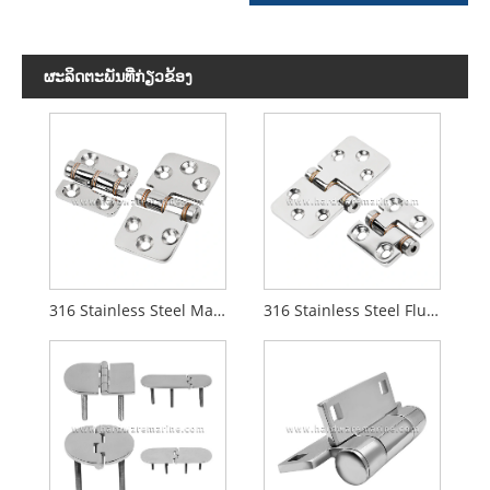
ຜະ​ລິດ​ຕະ​ພັນ​ທີ່​ກ່ຽວ​ຂ້ອງ
316 Stainless Steel Marine Friction Hinge
316 Stainless Steel Flush Mount Friction Hinge