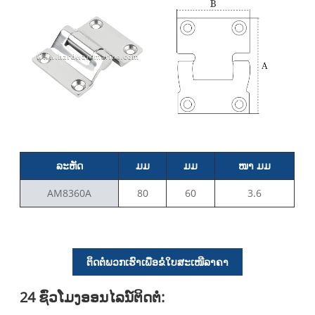
ລະຫັດ
ມມ
ມມ
ໜາ ມມ
AM8360A
80
60
3.6
ຕິດຕໍ່ພວກເຮົາເພື່ອຂໍໃບສະເໜີລາຄາ
24 ຊົ່ວ​ໂມງ​ອອນ​ໄລ​ນ​໌​ຕິດ​ຕໍ່​: