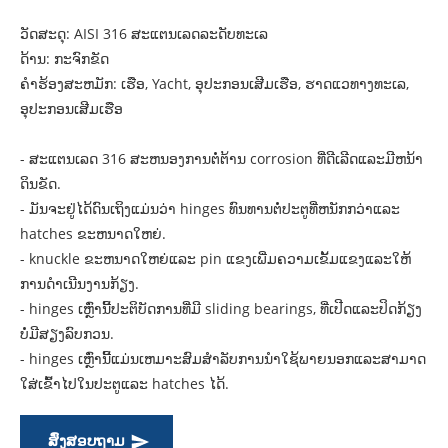
ວັດສະດຸ: AISI 316 ສະແຕນເລດລະດັບທະເລ
ດ້ານ: ກະຈົກຂັດ
ຄໍາຮ້ອງສະຫມັກ: ເຮືອ, Yacht, ອຸປະກອນເສີມເຮືອ, ຮາດແວທາງທະເລ,
ອຸປະກອນເສີມເຮືອ
- ສະແຕນເລດ 316 ສະຫນອງການຕໍ່ຕ້ານ corrosion ທີ່ດີເລີດແລະມີຫນ້າ
ດິນຂັດ.
- ມັນຈະຢູ່ໄດ້ດົນເຖິງແມ່ນວ່າ hinges ທົນທານຕໍ່ປະຕູທີ່ຫນັກກວ່າແລະ
hatches ຂະຫນາດໃຫຍ່.
- knuckle ຂະ​ຫນາດ​ໃຫຍ່​ແລະ pin ແຂງ​ເພີ່ມ​ຄວາມ​ເຂັ້ມ​ແຂງ​ແລະ​ໃຫ້​
ການ​ດໍາ​ເນີນ​ງານ​ກ້ຽງ​.
- hinges ເຫຼົ່າ​ນີ້​ປະ​ຕິ​ບັດ​ການ​ທີ່​ມີ sliding bearings​, ທີ່​ເປີດ​ແລະ​ປິດ​ກ້ຽງ​
ບໍ່​ມີ​ສຽງ​ລົບ​ກວນ​.
- hinges ເຫຼົ່ານີ້ແມ່ນເຫມາະສົມສໍາລັບການນໍາໃຊ້ພາຍນອກແລະສາມາດ
ໃສ່ເຂົ້າໄປໃນປະຕູແລະ hatches ໄດ້.
ສົ່ງສອບຖາມ