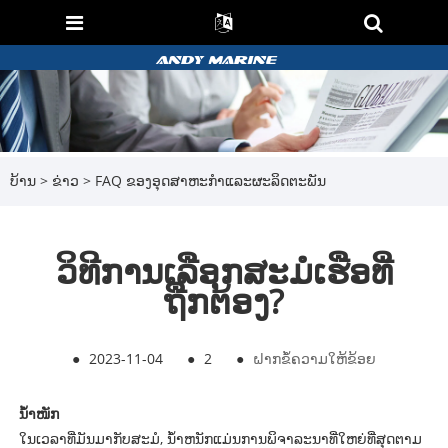
ບ້ານ
>
ຂ່າວ
>
FAQ ຂອງອຸດສາຫະກໍາແລະຜະລິດຕະພັນ
ວິທີການເລືອກສະມໍເຮືອທີ່
ຖືກຕ້ອງ?
●
2023-11-04
●
2
●
ຝາກຂໍ້ຄວາມໃຫ້ຂ້ອຍ
ນ້ຳໜັກ
ໃນເວລາທີ່ມັນມາກັບສະມໍ, ນ້ໍາຫນັກແມ່ນການພິຈາລະນາທີ່ໃຫຍ່ທີ່ສຸດຕາມ