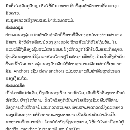
ມັນຕິດໃສ່ວັດຖຸອື່ນໆ, ເຮັດໃຫ້ມັນ ເໝາະ ສົມທີ່ສຸດສໍາລັບການສ້ອມແຊມ
ຊົ່ວຄາວ.
ກະລຸນາກວດເບິ່ງການແນະນຳປະເພດສະມໍ.
ປະເພດລຸ່ມ
ປະເພດຂອງລຸ່ມແມ່ນສໍາຄັນສໍາລັບວິທີການທີ່ດີຂອງສະມໍຂອງທ່ານສາມາດ
ຮັກສາ. ສິ່ງທີ່ຄ້າຍຄືສະມໍຂອງ grapple ຖືກແກ້ໄຂໄດ້ດີໃນໂງ່ນຫີນ, ໃນ
ຂະນະທີ່ສິ່ງອື່ນໆເຊັ່ນສະມໍຮອຍທພບຍັງເຮັດວຽກໄດ້ດີໃນຕົມແລະດິນຊາຍ.
ຖ້າເຮືອຂອງທ່ານໃຊ້ເວລາສ່ວນໃຫຍ່ຢູ່ໃນສະຖານທີ່ຫນຶ່ງ, ມັນເປັນສິ່ງສໍາຄັນ
ທີ່ຈະເຂົ້າໃຈປະເພດລຸ່ມຂອງມັນເພື່ອໃຫ້ທ່ານສາມາດເລືອກສະມໍທີ່ເຫມາະ
ສົມ. Anchors ເຊັ່ນ claw anchors ແມ່ນເຫມາະສົມສໍາລັບທຸກປະເພດ
ຂອງເງື່ອນໄຂ.
ປະເພດເຮືອ
ເວົ້າໂດຍທົ່ວໄປແລ້ວ, ຍິ່ງເຮືອຂອງເຈົ້າຍາວເທົ່າໃດ, ເຮືອທີ່ເຈົ້າຕ້ອງການນັ້ນກໍ່
ໜັກຂຶ້ນ. ຢ່າງໃດກໍ່ຕາມ, ປັດໃຈອື່ນໆກໍ່ເຂົ້າມາໃນເລື່ອງເຊັ່ນ: ພື້ນທີ່ທີ່ທ່ານ
ຕ້ອງການເກັບຮັກສາມັນສະດວກສະບາຍ. ທ່ານສາມາດກວດເບິ່ງຂະຫນາດ
ຂອງເຮືອຂອງທ່ານຕໍ່ກັບຕາຕະລາງຂະຫນາດເພື່ອຮັບປະກັນວ່າມັນເປັນ
ຂະຫນາດທີ່ເຫມາະສົມ. ໂດຍບໍ່ຄໍານຶງເຖິງຂະຫນາດ, ໃຫ້ແນ່ໃຈວ່າມີສະມໍຢູ່
ເທິງເຮືອ, ແລະເຖິງແມ່ນວ່າຈະເພີ່ມສະມໍອາໃສ!