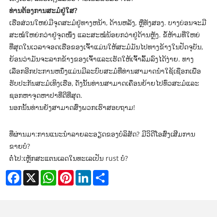
ທ່ານຕ້ອງການສະມໍຢູ່ໃສ?
ເຮືອສ່ວນໃຫຍ່ມີຈຸດສະມໍຢູ່ທາງຫນ້າ, ດ້ານຫລັງ, ຫຼືທັງສອງ. ບາງບ່ອນຈະມີ
ສະໝໍໃຫຍ່ກວ່າຢູ່ຈຸດໜຶ່ງ ແລະສະໝໍນ້ອຍກວ່າຢູ່ດ້ານຫຼັງ. ຂໍ້ຫ້າມທີ່ໃຫຍ່
ທີ່ສຸດໃນເວລາຈອດເຮືອຂອງເຈົ້າແມ່ນໃຫ້ສະມໍມັນໄປທາງຂ້າງໃນປັດຈຸບັນ,
ຍ້ອນວ່າມັນຈະລາກຂ້າງຂອງເຈົ້າແລະເຮັດໃຫ້ເຈົ້າລົ້ມລົງໄດ້ງ່າຍ. ທາງ
ເລືອກອີກປະການຫນຶ່ງແມ່ນມີລະບົບສະມໍທີ່ທ່ານສາມາດນໍາໃຊ້ເຊືອກເພື່ອ
ຮັບປະກັນສະມໍເທິງເຮືອ, ດັ່ງນັ້ນທ່ານສາມາດເຄື່ອນຍ້າຍໄປທົ່ວສະມໍແລະ
ຊອກຫາຈຸດຫາປາທີ່ດີທີ່ສຸດ.
ນອກນັ້ນທ່ານຍັງສາມາດສົ່ງພວກເຮົາສອບຖາມ!
ທີ່ຜ່ານມາ:
ການແນະນໍາລາຍລະອຽດຂອງບໍລິສັດ? ມີວິດີໂອສົ່ງເສີມການ
ຂາຍບໍ?
ຕໍ່ໄປ:
ເຫຼັກສະແຕນເລດໃນທະເລເປັນ rust ບໍ?
Facebook
X
WhatsApp
Pinterest
LinkedIn
Share