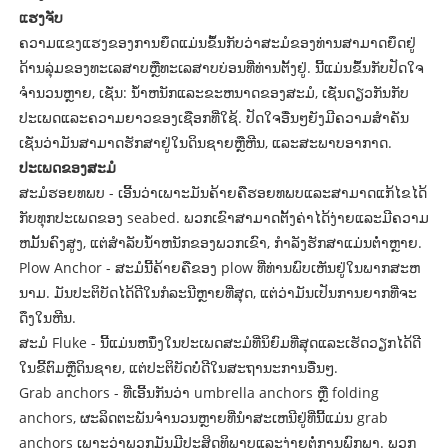
ແຮງຈັບ
ຄວາມແຂງແຮງຂອງການຍຶດແມ່ນຂຶ້ນກັບວ່າສະມໍຂອງທ່ານສາມາດຍຶດຢູ່
ດ້ານລຸ່ມຂອງທະເລສາບຫຼືທະເລສາບບ່ອນທີ່ທ່ານຕັ້ງຢູ່. ນີ້ແມ່ນຂຶ້ນກັບປັດໃຈ
ຈໍານວນຫຼາຍ, ເຊັ່ນ: ນ້ໍາຫນັກແລະຂະຫນາດຂອງສະມໍ, ເຊັ່ນດຽວກັນກັບ
ປະເພດແລະຄວາມຍາວຂອງເຊືອກທີ່ໃຊ້. ປັດໃຈອື່ນໆຍັງມີຄວາມສໍາຄັນ
ເຊັ່ນວ່າມັນສາມາດຮັກສາຢູ່ໃນດິນຊາຍຫຼືຫີນ, ແລະສະພາບອາກາດ.
ປະເພດຂອງສະມໍ
ສະມໍຮອຍທພບ - ເອີ້ນວ່າເພາະມັນຄ້າຍຄືຮອຍທພບແລະສາມາດແກ້ໄຂໄດ້
ກັບທຸກປະເພດຂອງ seabed. ພວກເຂົາສາມາດຕັ້ງຄ່າໄດ້ງ່າຍແລະມີຄວາມ
ຫມັ້ນຄົງສູງ, ແຕ່ສໍາລັບນ້ໍາຫນັກຂອງພວກເຂົາ, ກໍາລັງຮັກສາແມ່ນຕໍ່າຫຼາຍ.
Plow Anchor - ສະມໍນີ້ຄ້າຍຄືຂອງ plow ທີ່ທ່ານພົບເຫັນຢູ່ໃນພາກສະຫ
ນາມ. ມັນປະຕິບັດໄດ້ດີໃນກໍລະນີຫຼາຍທີ່ສຸດ, ແຕ່ວ່າມັນເປັນການຍາກທີ່ຈະ
ດຶງໃນຫີນ.
ສະມໍ Fluke - ນີ້ແມ່ນຫນຶ່ງໃນປະເພດສະມໍທີ່ນິຍົມທີ່ສຸດແລະເຮັດວຽກໄດ້ດີ
ໃນຂີ້ຕົມຫຼືດິນຊາຍ, ແຕ່ປະຕິບັດບໍ່ດີໃນສະຖານະການອື່ນໆ.
Grab anchors - ທີ່ເອີ້ນກັນວ່າ umbrella anchors ຫຼື folding
anchors, ຜະລິດຕະພັນຈໍານວນຫຼາຍທີ່ນໍາສະເຫນີຢູ່ທີ່ນີ້ແມ່ນ grab
anchors ເພາະວ່າພວກມັນມີປະສິດທິພາບແລະງ່າຍຕໍ່ການພົກພາ. ພວກ