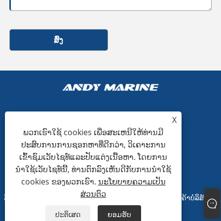
ສົ່ງ
X
+86-15865772126
ພວກເຮົາໃຊ້ cookies ເພື່ອສະເຫນີໃຫ້ທ່ານມີ
ປະສົບການການຊອກຫາທີ່ດີກວ່າ, ວິເຄາະການ
andy@hardwaremarine.com
ເຂົ້າຊົມເວັບໄຊທ໌ແລະປັບແຕ່ງເນື້ອຫາ. ໂດຍການ
ນໍາໃຊ້ເວັບໄຊທ໌ນີ້, ທ່ານຕົກລົງເຫັນດີກັບການນໍາໃຊ້
cookies ຂອງພວກເຮົາ.
ນະໂຍບາຍຄວາມເປັນ
ສ່ວນຕົວ
ລິຂະສິດ© 2023 ອຸດສາຫະກໍາພະລັງງານ Shandong ແລະການຄ້າບໍລິສັດຈໍາ
ກັດ.
ປະຕິເສດ
ຍອມຮັບ