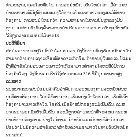
ທໍາມະຊາດ, ແລະໂດຍທົ່ວໄປ, ການສະມໍຫນັກ, ເຮືອໃຫຍ່ກວ່າ. ມີຄໍາແນະ
ນໍາຂະຫນາດທີ່ມີຢູ່ທີ່ຈະສະແດງໃຫ້ທ່ານເຫັນຂະຫນາດຂອງສະມໍທີ່ທ່ານ
ຕ້ອງການ. ການສະມໍໃຫຍ່ກວ່າ, ຄວາມສາມາດໃນການບັນທຸກຂອງມັນ
ຫຼາຍ, ແຕ່ທ່ານຍັງຕ້ອງພິຈາລະນາວ່າເຮືອຂອງທ່ານສາມາດບັນທຸກນ້ໍາຫນັກ
ໄດ້ສູງກວ່າແລະບ່ອນທີ່ມັນຈະໄປ.
ປະຕິກິລິຍາ
ສະມໍຂອງທ່ານຈະຢູ່ໃນນ້ໍາໃນໄລຍະເວລາ, ດັ່ງນັ້ນທ່ານຕ້ອງຮັບປະກັນວ່າມັນ
ສາມາດຕ້ານການເຊາະເຈື່ອນທີ່ອາດຈະເກີດຂື້ນ. ຖ້າທ່ານຢູ່ໃນທະເລ, ນີ້ແມ່ນ
ສິ່ງທີ່ສໍາຄັນໂດຍສະເພາະເພາະວ່າເກືອສາມາດທໍາລາຍໂລຫະທີ່ບໍ່ມີການ
ປ້ອງກັນໃດໆ. ດັ່ງນັ້ນພວກເຮົາໃຊ້ສະແຕນເລດ 316 ທີ່ມີຄຸນນະພາບສູງ.
ຂະໜາດ
ຂະຫນາດຂອງສະມໍແມ່ນສໍາຄັນສໍາລັບການສະຫນອງການສະຫນັບສະຫ
ນູນທີ່ທ່ານຕ້ອງການ. ໂດຍວິທີທາງການ, ເຮືອຂອງເຈົ້າໃຫຍ່ກວ່າ, ເຮືອທີ່ເຈົ້າ
ຕ້ອງການຈະຍາວເທົ່າໃດ. ໂຊກດີ, ເມື່ອນ້ໍາຫນັກຂອງສະມໍເພີ່ມຂຶ້ນ, ຂະຫ
ນາດຂອງພວກມັນຍັງເພີ່ມຂຶ້ນ, ແລະມີຫຼາຍຄໍາແນະນໍາທີ່ຈະສະແດງຂະຫ
ນາດທີ່ທ່ານຕ້ອງການ. ຢ່າງໃດກໍ່ຕາມ, ນ້ໍາຫນັກແມ່ນບັນຫາທີ່ສໍາຄັນກວ່າ
ຍ້ອນວ່າມັນມີຄວາມສໍາຄັນກວ່າສໍາລັບຄວາມສາມາດໃນການຮັບນ້ໍາຫນັກ
ຂອງສະມໍ.