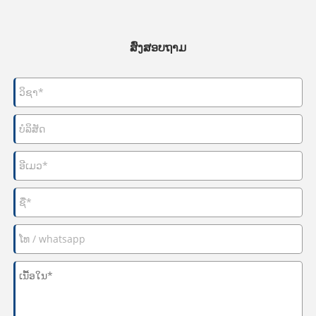
ສົ່ງສອບຖາມ