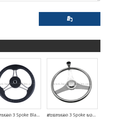
ສົ່ງ
ສະແຕນເລດ 3 Spoke Black Pu Foam ພວງມາໄລ
ສະແຕນເລດ 3 Spoke ພວງມາໄລທີ່ມີລູກບິດ