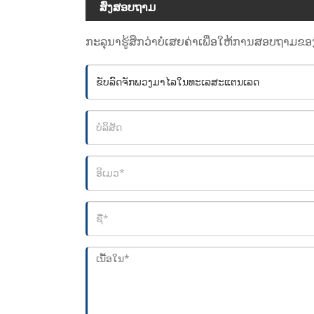
ສົ່ງສອບຖາມ
ກະລຸນາຮູ້ສຶກວ່າບໍ່ເສຍຄ່າເພື່ອໃຫ້ການສອບຖາມຂອ