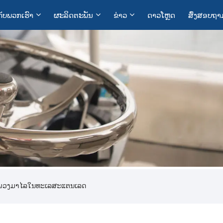
ກັບ​ພວກ​ເຮົາ
ຜະລິດຕະພັນ
ຂ່າວ
ດາວໂຫຼດ
ສົ່ງສອບຖາ
ັກພວງມາໄລໃນທະເລສະແຕນເລດ