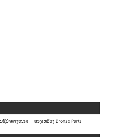
ານຊີ້ນໍາທາງທະເລ
ທອງເຫລືອງ Bronze Parts