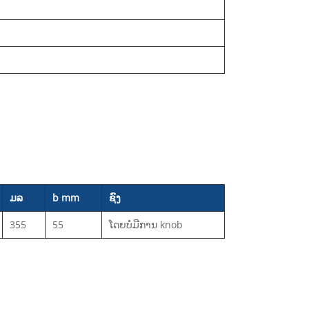
ມລ
b mm
ຊົງ
355
55
ໂດຍບໍ່ມີການ knob