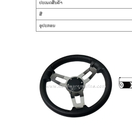
ປະເພດສິນຄ້າ
ສີ
ອຸປະກອນ