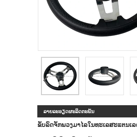
ລາຍ​ລະ​ອຽດ​ຜະ​ລິດ​ຕະ​ພັນ
ຂັບລົດຈັກພວງມາໄລໃນທະເລສະແຕນເລ