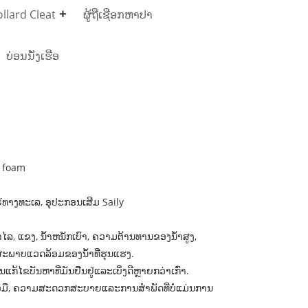
llard Cleat
ຜູ້ຖືເຊືອກຫາປາ
ບ່ອນນັ່ງເຮືອ
 foam
ຣ໌ທາງທະເລ, ອຸປະກອນເສີມ Saily
ລ, ແຂງ, ນ້ໍາຫນັກເບົາ, ຄວາມຕ້ານທານຂອງນ້ໍາສູງ,
ພາບແວດລ້ອມຂອງນ້ໍາທີ່ຮຸນແຮງ.
້ໄຂບັນຫາທີ່ມັນຢືນຢູ່ແລະເບິ່ງດີຫຼາຍກວ່າເກົ່າ.
ິ້ວມື, ຄວາມສະດວກສະບາຍແລະການສໍາພັດທີ່ບໍ່ແມ່ນການ