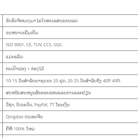
ຂັບລົດຈັກພວງມາໄລໃນທະເລສະແຕນເລດ
ຂະຫນາດເພີ່ມເຕີມ
ISO 9001, CE, TUV, CCS, SGS.
ແມ່ນແລ້ວ.
ກະເປົາຟອງ + ກ່ອງໄມ້
10-15 ວັນສໍາລັບພາຊະນະ 20 ຟຸດ, 20-25 ວັນສໍາລັບຖັງ 40ft 40ft.
ສະຫນັບສະຫນູນຜົນຕອບແທນແລະການແລກປ່ຽນ
ວີຊ່າ, ບັດເຄດິດ, PayPal, TT ໂອນເງິນ
Qingdao ປະເທດຈີນ
ຍີ່ຫໍ້ 100% ໃຫມ່