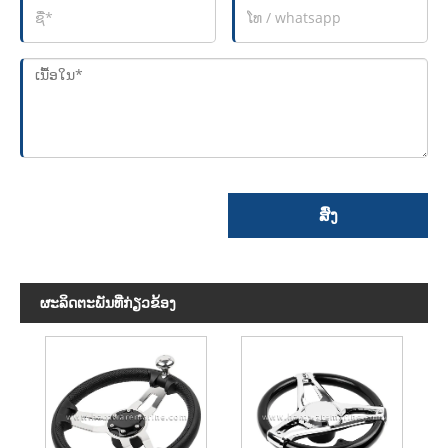
ສົ່ງ
ຜະ​ລິດ​ຕະ​ພັນ​ທີ່​ກ່ຽວ​ຂ້ອງ