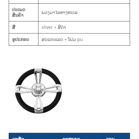
ປະເພດ
ພວງມາໄລທາງທະເລ
ສິນຄ້າ
ສີ
sliver + ສີດໍາ
ອຸປະກອນ
ສະແຕນເລດ + ໂຟມ pu
ລະຫັດ
ຂະຫນາດ
ຈານ