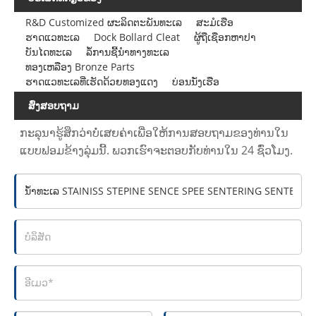
R&D Customized ຜະລິດຕະພັນທະເລ
ສະມໍເຮືອ
ຮາດແວທະເລ
Dock Bollard Cleat
ຜູ້ຖືເຊືອກຫາປາ
ບັນໄດທະເລ
ລໍ້ການຊີ້ນໍາທາງທະເລ
ທອງເຫລືອງ Bronze Parts
ຮາດແວທະເລທີ່ເຮັດດ້ວຍທອງແດງ
ບ່ອນນັ່ງເຮືອ
ສົ່ງສອບຖາມ
ກະລຸນາຮູ້ສຶກວ່າບໍ່ເສຍຄ່າເພື່ອໃຫ້ການສອບຖາມຂອງທ່ານໃນ
ແບບຟອມຂ້າງລຸ່ມນີ້. ພວກເຮົາຈະຕອບກັບທ່ານໃນ 24 ຊົ່ວໂມງ.