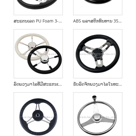
ສະແຕນເລດ PU Foam 3-Spoke Boat Steering Wheel With Knob
ABS ພລາສຕິກທົນທານ 350MM Boat Steering Wheel
ລົດພວງມາໄລທີ່ມີສະແຕນເລດ
ຂັບລົດຈັກພວງມາໄລໃນທະເລສະແຕນເລດ