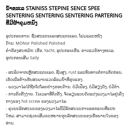
ນ້ໍາທະເລ STAINISS STEPINE SENCE SPEE
SENTERING SENTERING SENTERING PARTERING
ທີ່ມີຜ້າຄຸມຫນັງ
ອຸປະກອນການ: ຊັ້ນສະແຕນເລດສະແຕນເລດ, ໂຟມແລະຫນັງ
ດ້ານ: MONor Polished Polished
ຄໍາຮ້ອງສະຫມັກ: ເຮືອ, Yacht, ອຸປະກອນເຮືອ, ຮາດແວຣ໌ທາງທະເລ,
ອຸປະກອນເສີມ Saily
- ຜະລິດຈາກເຫຼັກສະແຕນເລດ, ຊັ້ນສູງ, rust ແລະທົນທານຕໍ່ການກັດກ່ອນ,
ເຮັດເພື່ອຕ້ານກັບສະພາບແວດລ້ອມນ້ໍາທີ່ຮຸນແຮງ.
- ພວງມາໄລໄດ້ຖືກໂປໂລຍຢ່າງຮອບດ້ານ. ບໍ່ມີເຟືອງ, ບໍ່ມີສຽງດັງ, ບໍ່ມີຕໍາ.
- ການຕິດຕັ້ງງ່າຍ. ໃນເວລາທີ່ຕິດຕັ້ງ, ຈັດລຽນແບບດັດແປງພວງມາໄລຢູ່ເຄິ່ງ
ກາງຂອງ hol screw ຂອງພວງມາໄລ.
- ຄຸນນະລັກສະນະຂອງພວງມາໄລນີ້ມີລັກສະນະການອອກແບບທີ່ແປກ
ໃຫມ່, ສາມາດຊ່ວຍເສີມຂະຫຍາຍຮູບລັກສະນະຂອງເຮືອພາຍໃນຂອງ
ທ່ານ.