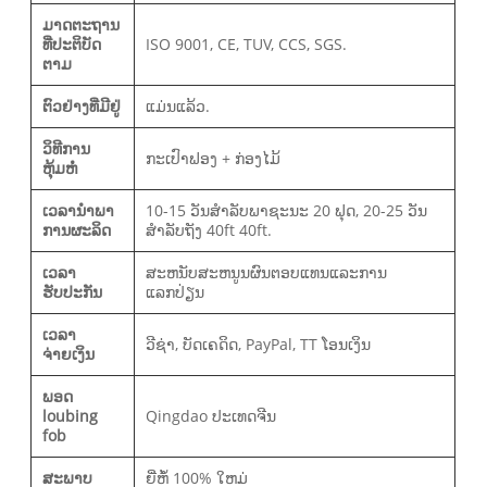
ມາດຕະຖານ
ທີ່ປະຕິບັດ
ISO 9001, CE, TUV, CCS, SGS.
ຕາມ
ຕົວຢ່າງທີ່ມີຢູ່
ແມ່ນແລ້ວ.
ວິທີການ
ກະເປົາຟອງ + ກ່ອງໄມ້
ຫຸ້ມຫໍ່
ເວລານໍາພາ
10-15 ວັນສໍາລັບພາຊະນະ 20 ຟຸດ, 20-25 ວັນ
ການຜະລິດ
ສໍາລັບຖັງ 40ft 40ft.
ເວລາ
ສະຫນັບສະຫນູນຜົນຕອບແທນແລະການ
ຮັບປະກັນ
ແລກປ່ຽນ
ເວລາ
ວີຊ່າ, ບັດເຄດິດ, PayPal, TT ໂອນເງິນ
ຈ່າຍເງິນ
ພອດ
loubing
Qingdao ປະເທດຈີນ
fob
ສະພາບ
ຍີ່ຫໍ້ 100% ໃຫມ່