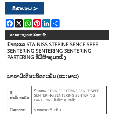
ສົ່ງສອບຖາມ
Facebook
X
WhatsApp
Pinterest
LinkedIn
Share
ລາຍ​ລະ​ອຽດ​ຜະ​ລິດ​ຕະ​ພັນ
ນ້ໍາທະເລ STAINISS STEPINE SENCE SPEE
SENTERING SENTERING SENTERING
PARTERING ທີ່ມີຜ້າຄຸມຫນັງ
ພາລາມິເຕີຜະລິດຕະພັນ (ສະເພາະ)
ນ້ໍາທະເລ STAINISS STEPINE SENCE SPEE
ຊື່
SENTERING SENTERING SENTERING
ຜະລິດຕະພັນ
PARTERING ທີ່ມີຜ້າຄຸມຫນັງ
ມີສະເພາະ
ຂະຫນາດເພີ່ມເຕີມ