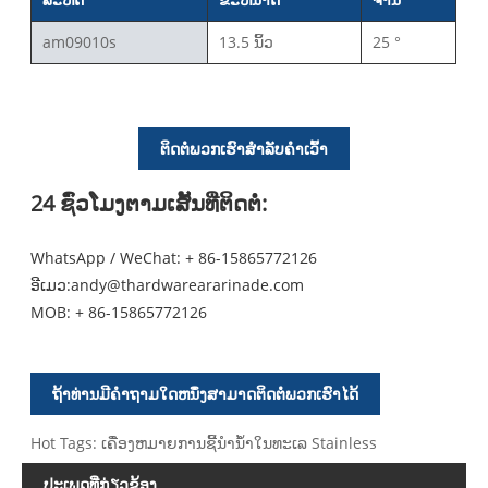
am09010s
13.5 ນິ້ວ
25 °
ຕິດຕໍ່ພວກເຮົາສໍາລັບຄໍາເວົ້າ
24 ຊົ່ວໂມງຕາມເສັ້ນທີ່ຕິດຕໍ່:
WhatsApp / WeChat: + 86-15865772126
ອີເມວ:
andy@thardwareararinade.com
MOB:
+ 86-15865772126
ຖ້າທ່ານມີຄໍາຖາມໃດຫນຶ່ງສາມາດຕິດຕໍ່ພວກເຮົາໄດ້
Hot Tags: ເຄື່ອງຫມາຍການຊີ້ນໍານ້ໍາໃນທະເລ Stainless
ປະເພດທີ່ກ່ຽວຂ້ອງ